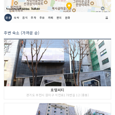
500m
⇊
관광
숙박
음식
주차
주유
카페
편의
문화
주변 숙소 (가까운 순)
호텔씨티
경기도 부천시 원미구 석천로178번길 12 (중동)