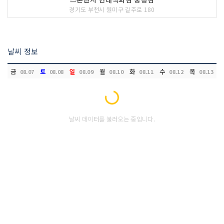
경기도 부천시 원미구 길주로 180
날씨 정보
금
토
일
월
화
수
목
08.07
08.08
08.09
08.10
08.11
08.12
08.13
Loading...
날씨 데이터를 불러오는 중입니다.