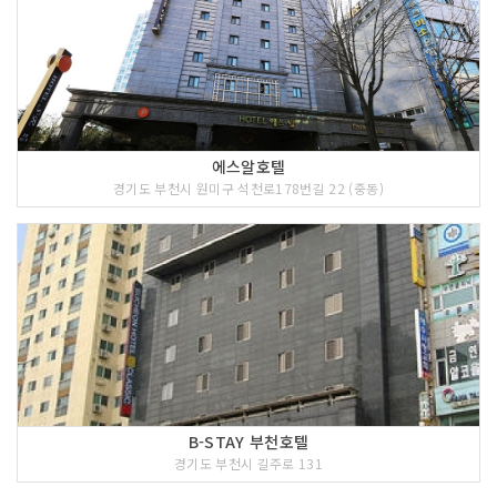
에스알호텔
경기도 부천시 원미구 석천로178번길 22 (중동)
B-STAY 부천호텔
경기도 부천시 길주로 131