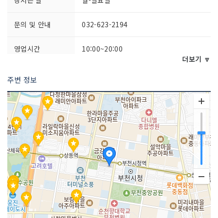
문의 및 안내
032-623-2194
영업시간
10:00~20:00
더보기 🔽
주차시설
가능
주변 정보
쉬는날
명절, 월1회
화장실 설명
있음
판매 품목
복합쇼핑몰(백화점, 마트, 편의점, 아울렛
등)
매장안내
환급서비스 제공방식 : 사후