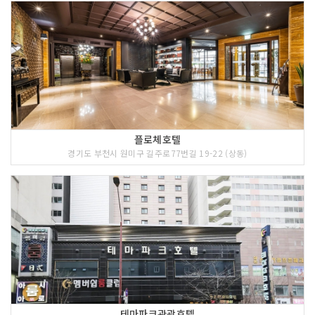
플로체호텔
경기도 부천시 원미구 길주로77번길 19-22 (상동)
테마파크관광호텔