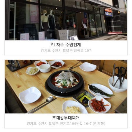
SI 자주 수원인계
경기도 수원시 팔달구 권광로 197
조대감부대찌개
경기도 수원시 팔달구 인계로166번길 16-7 (인계동)