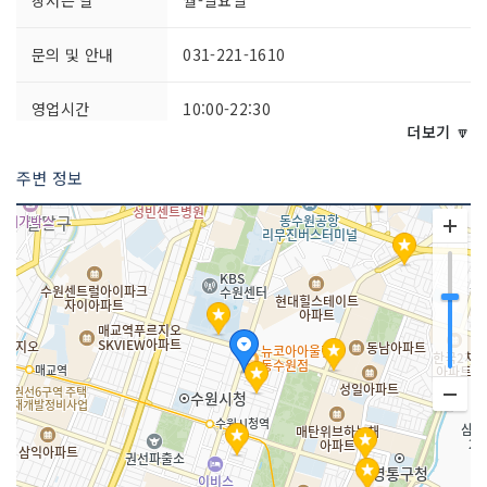
문의 및 안내
031-221-1610
영업시간
10:00-22:30
더보기 🔽
주차시설
가능
주변 정보
화장실 설명
있음
판매 품목
향수/화장품 , 잡화 , 인삼/한약재/건강보
조식품 , 식료품