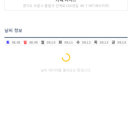
경기도 수원시 팔달구 인계로166번길 48-7 HP(에이치피)
날씨 정보
토
일
월
화
수
목
금
08.08
08.09
08.10
08.11
08.12
08.13
08.14
Loading...
날씨 데이터를 불러오는 중입니다.