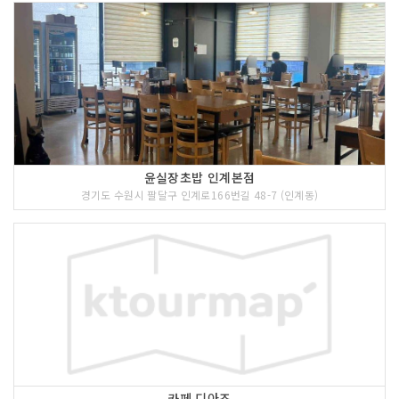
윤실장초밥 인계본점
경기도 수원시 팔달구 인계로166번길 48-7 (인계동)
카페 디아즈