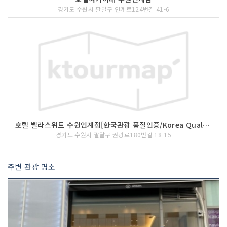
경기도 수원시 팔달구 인계로124번길 41-6
호텔 벨라스위트 수원인계점[한국관광 품질인증/Korea Quality]
경기도 수원시 팔달구 권광로180번길 18-15
주변 관광 명소