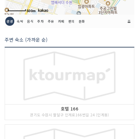
500m
⇊
관광
숙박
음식
주차
주유
카페
편의
문화
주변 숙소 (가까운 순)
호텔 166
경기도 수원시 팔달구 인계로166번길 24 (인계동)