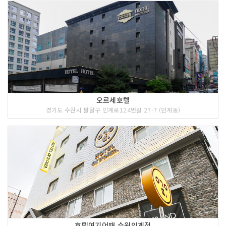
오르세호텔
경기도 수원시 팔달구 인계로124번길 27-7 (인계동)
호텔여기어때 수원인계점