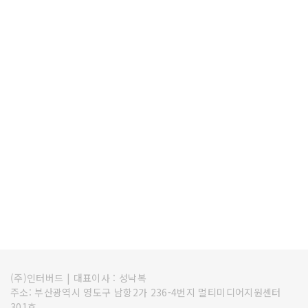
(주)인터버드
|
대표이사 : 성낙복
주소: 부산광역시 영도구 남항2가 236-4번지 멀티미디어지원센터
301호