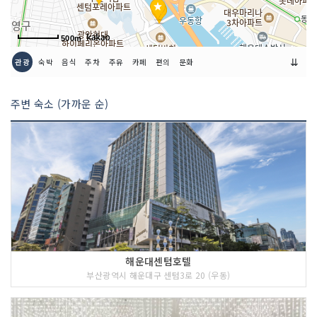
500m
⇊
관광
숙박
음식
주차
주유
카페
편의
문화
주변 숙소 (가까운 순)
해운대센텀호텔
부산광역시 해운대구 센텀3로 20 (우동)