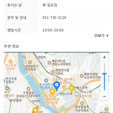
장서는 날
화-일요일
문의 및 안내
051-730-3224
영업시간
10:00~20:00
더보기 🔽
주차시설
가능
주변 정보
화장실 설명
있음
판매 품목
신발류
매장안내
환급서비스 제공방식 : 사후