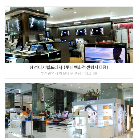
삼성디지털프라자 (롯데백화점센텀시티점)
부산광역시 해운대구 센텀남대로 59