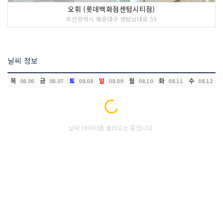
오휘 (롯데백화점센텀시티점)
부산광역시 해운대구 센텀남대로 59
날씨 정보
목
금
토
일
월
화
수
08.06
08.07
08.08
08.09
08.10
08.11
08.12
Loading...
날씨 데이터를 불러오는 중입니다.