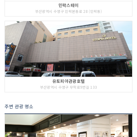
민락스테이
부산광역시 수영구 민락본동로 28 (민락동)
유토피아관광호텔
부산광역시 수영구 무학로9번길 133
주변 관광 명소