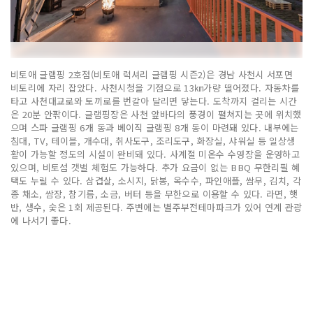
비토애 글램핑 2호점(비토애 럭셔리 글램핑 시즌2)은 경남 사천시 서포면
비토리에 자리 잡았다. 사천시청을 기점으로 13㎞가량 떨어졌다. 자동차를
타고 사천대교로와 토끼로를 번갈아 달리면 닿는다. 도착까지 걸리는 시간
은 20분 안팎이다. 글램핑장은 사천 앞바다의 풍경이 펼쳐지는 곳에 위치했
으며 스파 글램핑 6개 동과 베이직 글램핑 8개 동이 마련돼 있다. 내부에는
침대, TV, 테이블, 개수대, 취사도구, 조리도구, 화장실, 샤워실 등 일상생
활이 가능할 정도의 시설이 완비돼 있다. 사계절 미온수 수영장을 운영하고
있으며, 비토섬 갯벌 체험도 가능하다. 추가 요금이 없는 BBQ 무한리필 혜
택도 누릴 수 있다. 삼겹살, 소시지, 닭봉, 옥수수, 파인애플, 쌈무, 김치, 각
종 채소, 쌈장, 참기름, 소금, 버터 등을 무한으로 이용할 수 있다. 라면, 햇
반, 생수, 숯은 1회 제공된다. 주변에는 별주부전테마파크가 있어 연계 관광
에 나서기 좋다.