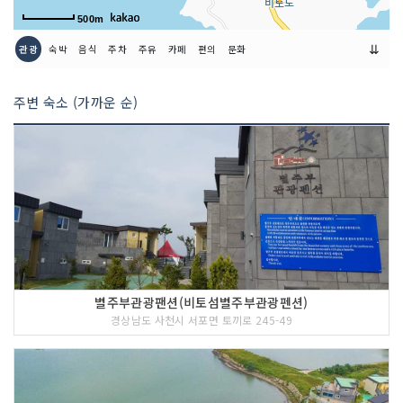
500m
⇊
관광
숙박
음식
주차
주유
카페
편의
문화
주변 숙소 (가까운 순)
별주부관광팬션(비토섬별주부관광펜션)
경상남도 사천시 서포면 토끼로 245-49