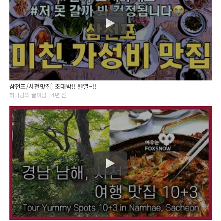
삼천포/사천맛집] 초대박!! 웬열~!!
허니림의 꿀미담 | 4년 전