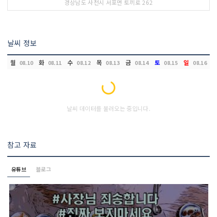
경상남도 사천시 서포면 토끼로 262
날씨 정보
월
화
수
목
금
토
일
08.10
08.11
08.12
08.13
08.14
08.15
08.16
Loading...
날씨 데이터를 불러오는 중입니다.
참고 자료
유튜브
블로그