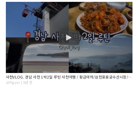
사천VLOG. 경남 사천 1박2일 루틴 사천여행 / 황금마차/삼천포용궁수산시장/케이블카/카크닉/배말톳김밥/상족암군립공원/편백찜
교이gyoi | 5년 전