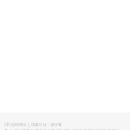
(주)인터버드
|
대표이사 : 성낙복