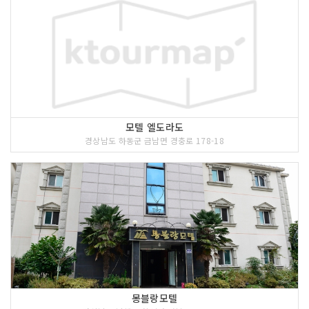
모텔 엘도라도
경상남도 하동군 금남면 경충로 178-18
몽블랑모텔