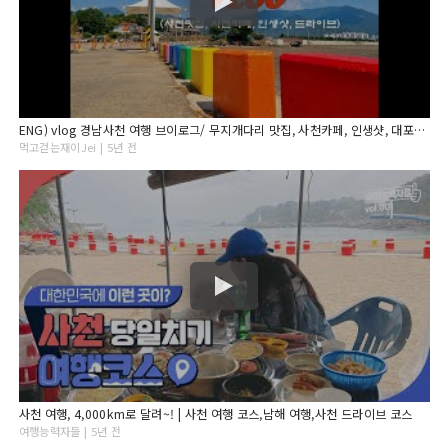
ENG) vlog 경남사천 여행 브이로그/ 무지개다리 맛집, 사천카페, 인생샷, 대포항 얼굴조각상 가는 길, 삼천포용궁수산시장
먹고걷는재이Jei | 5년 전
사천 여행, 4,000km로 달려~! | 사천 여행 코스,남해 여행,사천 드라이브 코스
여행능력자들 | 5년 전