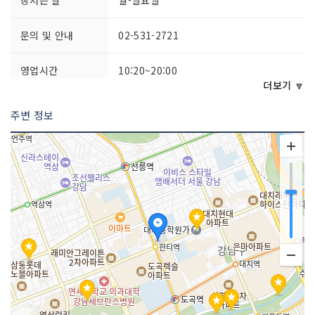
문의 및 안내
02-531-2721
영업시간
10:20~20:00
더보기 🔽
주차시설
가능
주변 정보
쉬는날
명절, 월1회
화장실 설명
있음
판매 품목
의류 , 신발류
매장안내
환급서비스 제공방식 : 사후