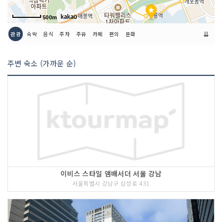
500m
⇊
관광
숙박
음식
주차
주유
카페
편의
문화
주변 숙소 (가까운 순)
이비스 스타일 앰배서더 서울 강남
서울특별시 강남구 삼성로 431