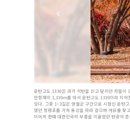
운탄고도 1330은 과거 석탄을 싣고 달리던 차들이 
만항재의 1,330m를 따서 운탄고도 1330이라 지어진
있다. 그중 1~3길은 영월군 구간으로 시점인 운탄
였던 청령포를 거쳐 동강을 따라 걸으며 여유를 찾고
이어져 한때 대한민국의 부흥을 이끌었던 탄광의 흔