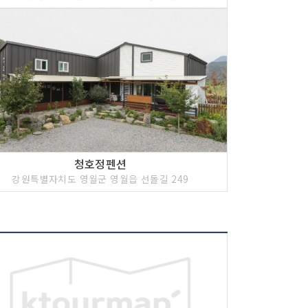
청호정펜션
강원특별자치도 영월군 영월읍 선돌길 249