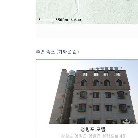
500m
주변 숙소 (가까운 순)
청령포 모텔
강원도 영월군 영월읍 청령포로 48