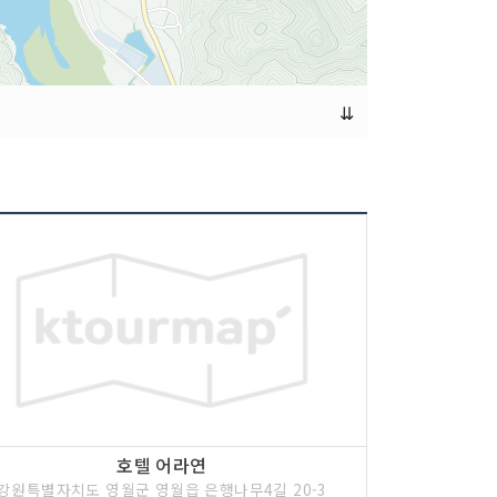
⇊
호텔 어라연
강원특별자치도 영월군 영월읍 은행나무4길 20-3