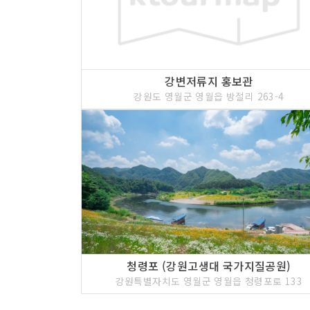
강변저류지 홍보관
강원도 영월군 영월읍 방절리 263-4
청령포 (강원고생대 국가지질공원)
강원특별자치도 영월군 영월읍 청령포로 133