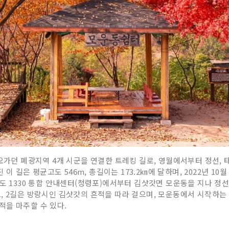
오가던 폐광지역 4개 시군을 연결한 트레킹 길로, 영월에서부터 정선, 
 이 길은 평균고도 546m, 총길이는 173.2㎞에 달하며, 2022년 1
고도 1330 통합 안내센터(청령포)에서부터 김삿갓면 모운동을 지나 정
, 2길은 방랑시인 김삿갓의 흔적을 따라 걸으며, 모운동에서 시작하는 
적을 마주할 수 있다.