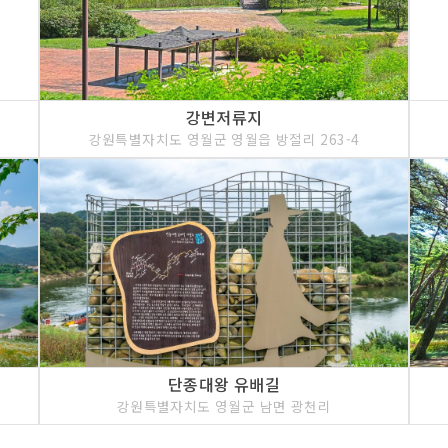
강변저류지
강원특별자치도 영월군 영월읍 방절리 263-4
단종대왕 유배길
강원특별자치도 영월군 남면 광천리