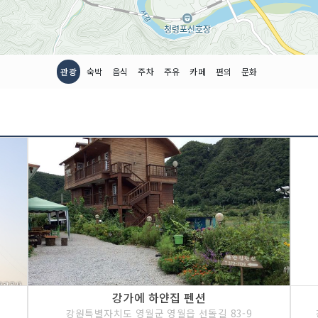
관광
숙박
음식
주차
주유
카페
편의
문화
강가에 하얀집 펜션
강원특별자치도 영월군 영월읍 선돌길 83-9