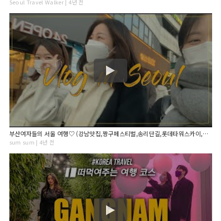
Seoul Travel Walker | 4년 전
부산여자들의 서울 여행♡ (강남맛집,짱구페스티벌,송리단길,롯데타워스카이,아쿠아가든카페)#22
sum sum | 4년 전