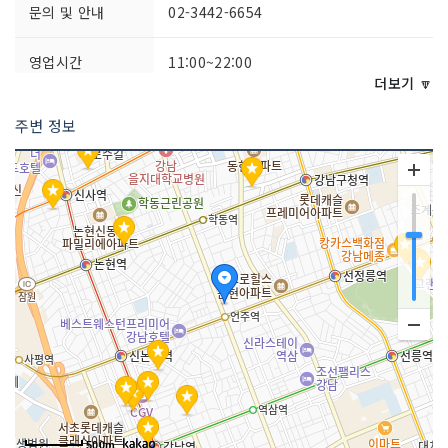
문의 및 안내
02-3442-6654
영업시간
11:00~22:00
더보기 🔽
주차시설
가능
주변 정보
화장실 설명
완비
판매 품목
스포츠 용품 및 의류
매장안내
환급서비스 제공방식 : 사후
500m