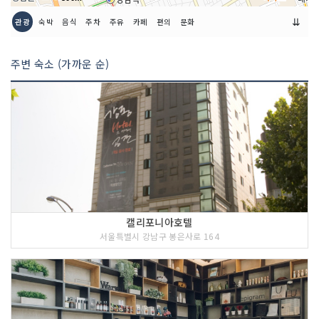
⇊
관광
숙박
음식
주차
주유
카페
편의
문화
주변 숙소 (가까운 순)
캘리포니아호텔
서울특별시 강남구 봉은사로 164