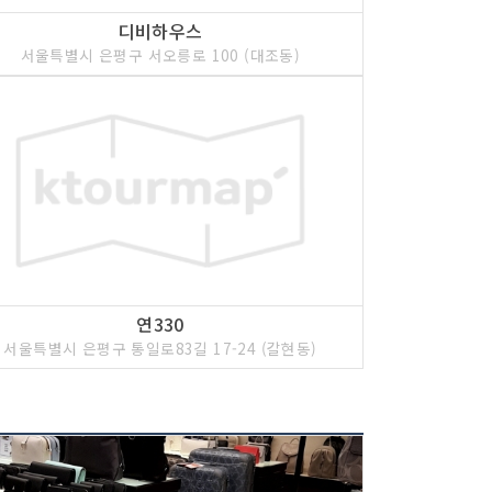
디비하우스
서울특별시 은평구 서오릉로 100 (대조동)
연330
서울특별시 은평구 통일로83길 17-24 (갈현동)