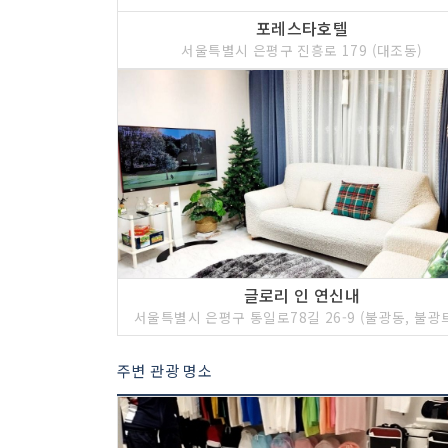
포레스타호텔
서울특별시 은평구 진흥로 179 (대조동)
글로리 인 연신내
주변 관광 명소