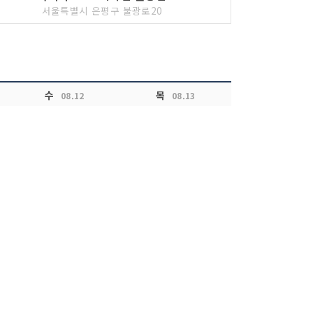
서울특별시 은평구 불광로20
수
목
08.12
08.13