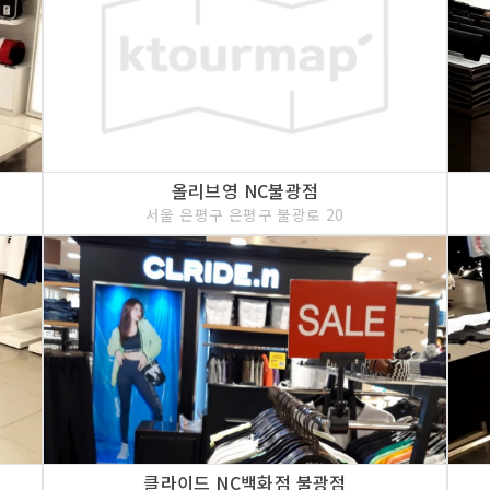
올리브영 NC불광점
서울 은평구 은평구 불광로 20
클라이드 NC백화점 불광점