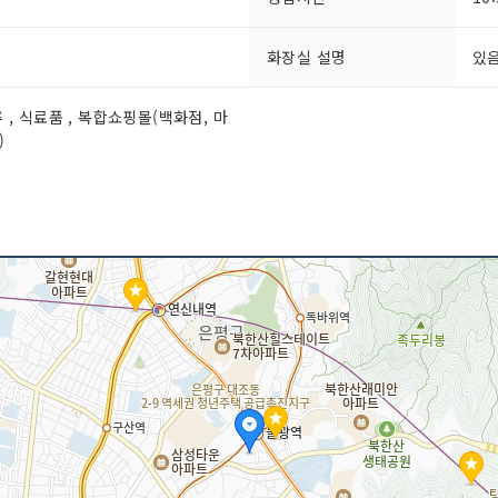
화장실 설명
있
류 , 식료품 , 복합쇼핑몰(백화점, 마
)