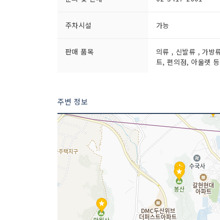
주차시설
가능
판매 품목
의류 , 신발류 , 가방
트, 편의점, 아울렛 등
주변 정보