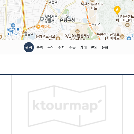
관광
숙박
음식
주차
주유
카페
편의
문화