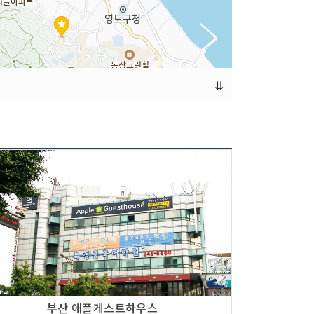
⇊
부산 애플게스트하우스