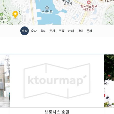
관광
숙박
음식
주차
주유
카페
편의
문화
브로시스 호텔