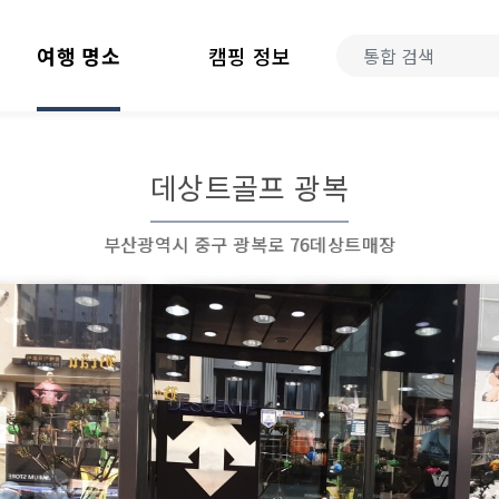
여행 명소
캠핑 정보
데상트골프 광복
부산광역시 중구 광복로 76데상트매장