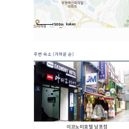
500m
주변 숙소 (가까운 순)
이코노미호텔 남포점