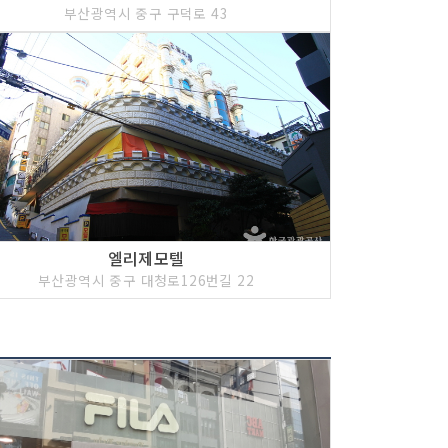
부산광역시 중구 구덕로 43
엘리제모텔
부산광역시 중구 대청로126번길 22