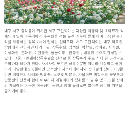
대구 서구 중리동에 위치한 서구 그린웨이는 다양한 야생화 및 초화류가 식
재되어 있어 이용객에게 수목원을 걷는 듯한 기분이 들게 하며 다양한 볼거
리를 제공하는 왕복 7㎞에 달하는 산책로다. 서구 그린웨이는 대구 의료원
방향에서 진입하면 테라피원, 상록수원, 암석원, 백합원, 장미원, 향기원,
야생화원, 문화원, 이현공원, 물놀이장 , 단풍원 , 배롱원 순으로 감상할 수
있다. 그중 그린웨이상록수원은 산책로 중 상록수가 주로 식재 된 공간으로
구역마다 테마가 있다. 사시사철 푸르른 상록수뿐만 아니라 계절별로 볼거
리가 다양한데 5~6월이면 암석원의 샤스타데이지와 장미원의 장미, 7~8월
이면 백합원의 나리와 백합꽃, 보랏빛 맥문동, 가을이면 백합원의 꽃무릇과
단풍원의 단풍이 한데 어우러져 계절마다의 정취를 느낄 수 있다. 5월 장미
의 계절에는 이웃한 이곡장미 공원과 함께 둘러보면 초여름 장미와 자연을
즐기기에 좋다.