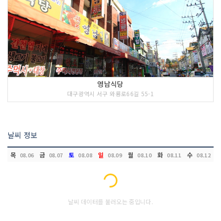
영남식당
대구광역시 서구 와룡로66길 55-1
날씨 정보
목
금
토
일
월
화
수
08.06
08.07
08.08
08.09
08.10
08.11
08.12
Loading...
날씨 데이터를 불러오는 중입니다.