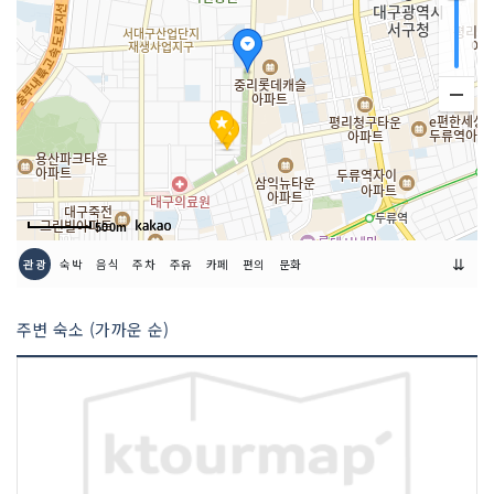
500m
⇊
관광
숙박
음식
주차
주유
카페
편의
문화
주변 숙소 (가까운 순)