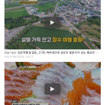
[Go! Go! 오감여행 발걸음_27회] 백두대간과 금강의 발원지가 있는 풍요의 땅 '전북 장수군'
NBS한국농업방송 | 4년 전