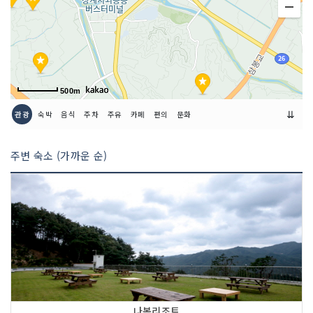
500m
⇊
관광
숙박
음식
주차
주유
카페
편의
문화
주변 숙소 (가까운 순)
나봄리조트