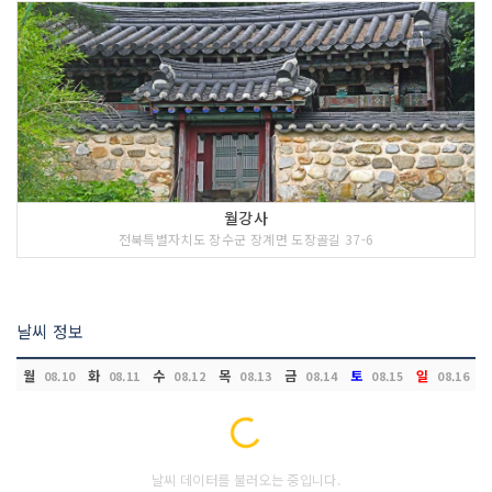
월강사
전북특별자치도 장수군 장계면 도장골길 37-6
날씨 정보
월
화
수
목
금
토
일
08.10
08.11
08.12
08.13
08.14
08.15
08.16
Loading...
날씨 데이터를 불러오는 중입니다.