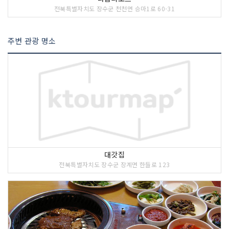
전북특별자치도 장수군 천천면 승마1로 60-31
주변 관광 명소
대갓집
전북특별자치도 장수군 장계면 한들로 123