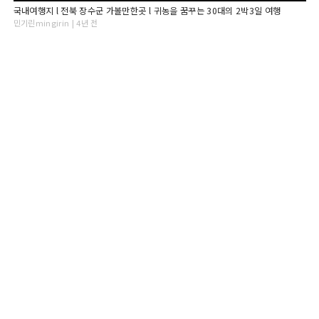
국내여행지 l 전북 장수군 가볼만한곳 l 귀농을 꿈꾸는 30대의 2박3일 여행
민기린mingirin | 4년 전