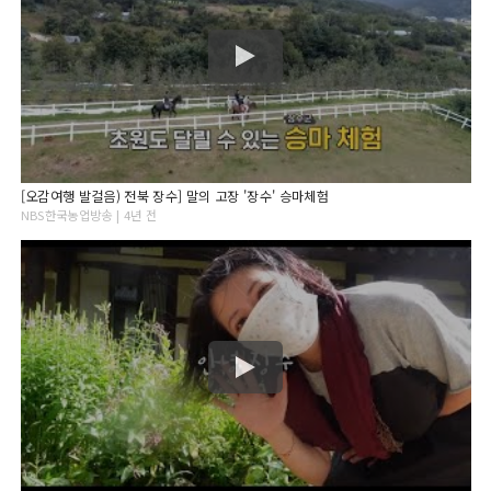
[오감여행 발걸음) 전북 장수] 말의 고장 '장수' 승마체험
NBS한국농업방송 | 4년 전