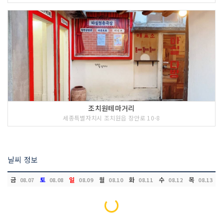
조치원테마거리
세종특별자치시 조치원읍 장안로 10-8
날씨 정보
금
토
일
월
화
수
목
08.07
08.08
08.09
08.10
08.11
08.12
08.13
Loading...