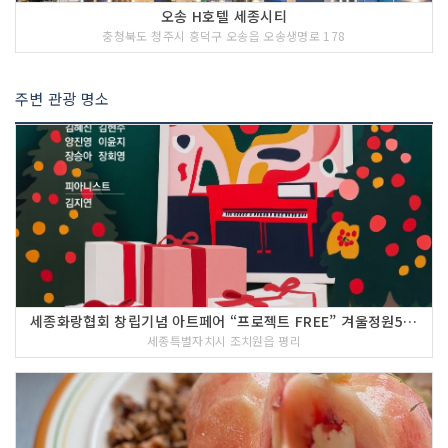
오송 H호텔 세종시티
충청북도 청주시 흥덕구 오송읍 오송생명로 178
주변 관광 명소
세종화랑협회 창립기념 아트페어 “프로젝트 FREE” 겨울정원54℃
세종특별자치시 조치원읍 평리