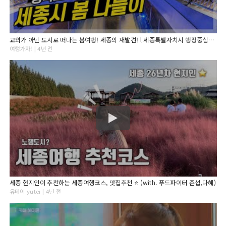
교외가 아닌 도시로 떠나는 봄여행! 세종의 재발견! l 세종특별자치시 행정중심복합도시 l 여행가자
여행가자! | 4년 전
세종 현지인이 추천하는 세종여행코스, 맛집추천 ⭐️ (with. 푸드파이터 준섭,다혜)
유테이 yutei | 4년 전