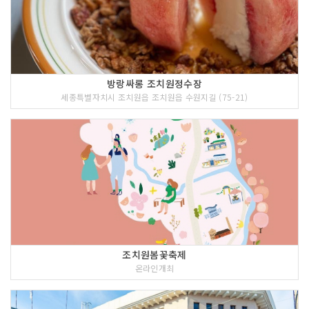
방랑싸롱 조치원정수장
세종특별자치시 조치원읍 조치원읍 수원지길 (75-21)
조치원봄꽃축제
온라인개최