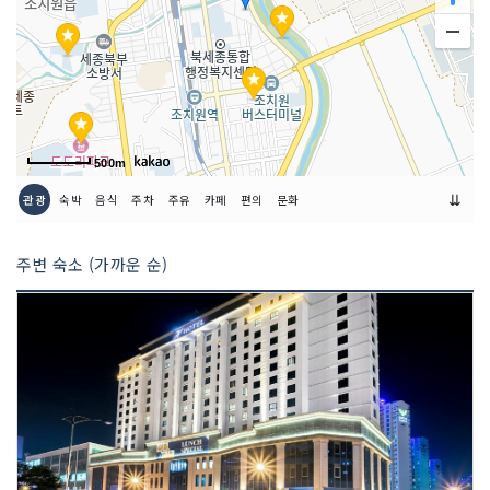
500m
⇊
관광
숙박
음식
주차
주유
카페
편의
문화
주변 숙소 (가까운 순)