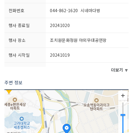
전화번호
044-862-1620 시네마다방
행사 종료일
20241020
행사 장소
조치원문화정원 야외무대공연장
행사 시작일
20241019
주최자 정보
시네마다방
더보기 🔽
주변 정보
주최자 연락처
044-862-1620
주관사 정보
시네마다방
주관사 연락처
044-862-1620
이용요금
무료/유료( 관람료 원하는 만큼)