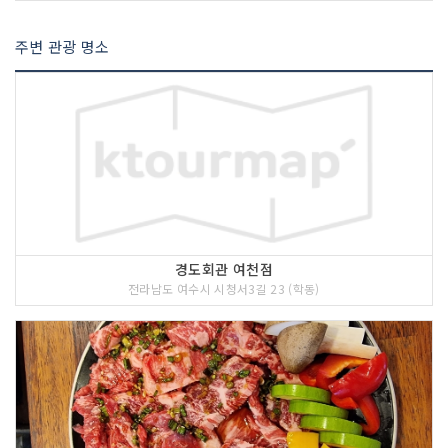
주변 관광 명소
경도회관 여천점
전라남도 여수시 시청서3길 23 (학동)