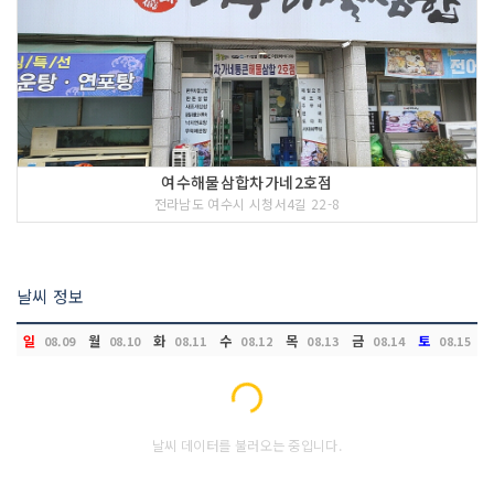
여수해물삼합차가네2호점
전라남도 여수시 시청서4길 22-8
날씨 정보
일
월
화
수
목
금
토
08.09
08.10
08.11
08.12
08.13
08.14
08.15
Loading...
날씨 데이터를 불러오는 중입니다.