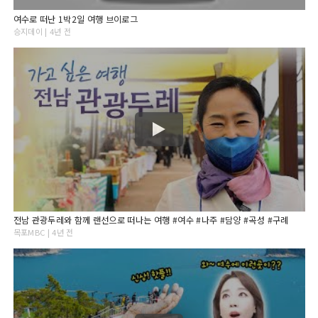
여수로 떠난 1박2일 여행 브이로그
승지데이 | 4년 전
전남 관광두레와 함께 랜선으로 떠나는 여행 #여수 #나주 #담양 #곡성 #구례
목포MBC | 4년 전