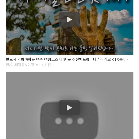
반드시 가봐야하는 여수 여행코스 다섯 곳 추천해드립니다 / 추가로 KTX를 타면 택시를 공짜로 타는법도 알려드려요.
[빵이네]캠핑&여행TV | 4년 전