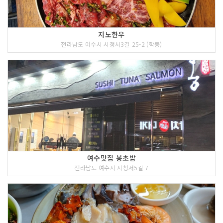
지노한우
전라남도 여수시 시청서3길 25-2 (학동)
여수맛집 봉초밥
전라남도 여수시 시청서5길 7