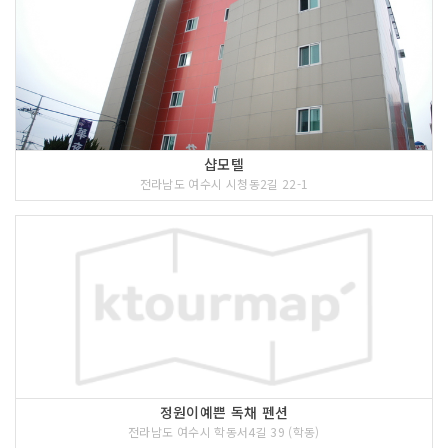
샵모텔
전라남도 여수시 시청동2길 22-1
정원이예쁜 독채 펜션
전라남도 여수시 학동서4길 39 (학동)