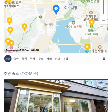
500m
⇊
관광
숙박
음식
주차
주유
카페
편의
문화
주변 숙소 (가까운 순)