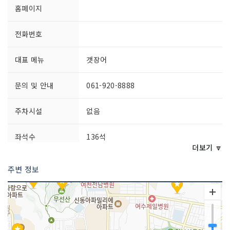
홈페이지
전화번호
대표 메뉴
갯장어
문의 및 안내
061-920-8888
주차시설
없음
좌석수
136석
더보기 🔽
취급 메뉴
갯장어 샤부샤부
주변 정보