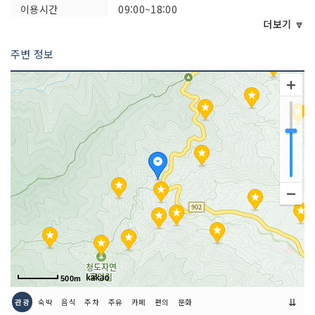
이용시간
09:00~18:00
더보기 🔽
주변 정보
500m
⇊
관광
숙박
음식
주차
주유
카페
편의
문화