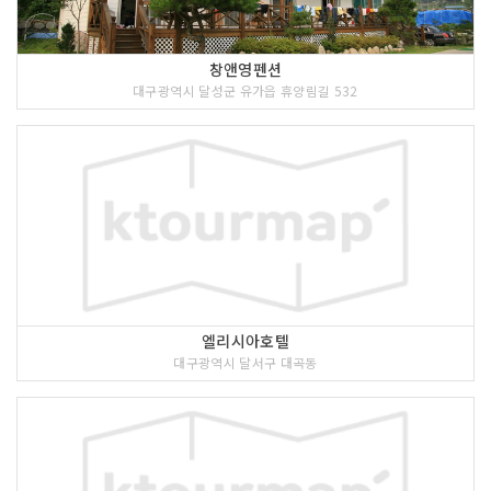
창앤영펜션
대구광역시 달성군 유가읍 휴양림길 532
엘리시아호텔
대구광역시 달서구 대곡동