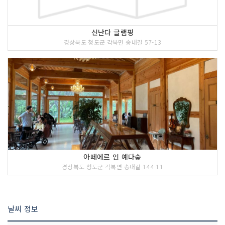
신난다 글램핑
경상북도 청도군 각북면 송내길 57-13
아떼에르 인 예다숲
경상북도 청도군 각북면 송내길 144-11
날씨 정보