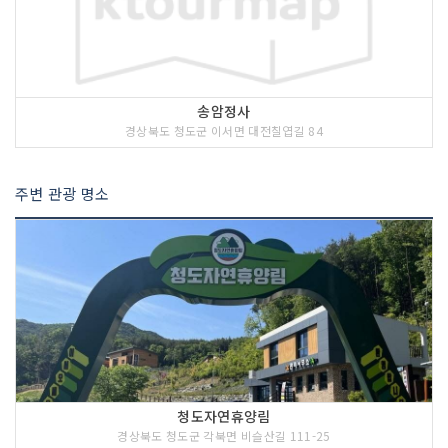
송암정사
경상북도 청도군 이서면 대전칠엽길 84
주변 관광 명소
청도자연휴양림
경상북도 청도군 각북면 비슬산길 111-25