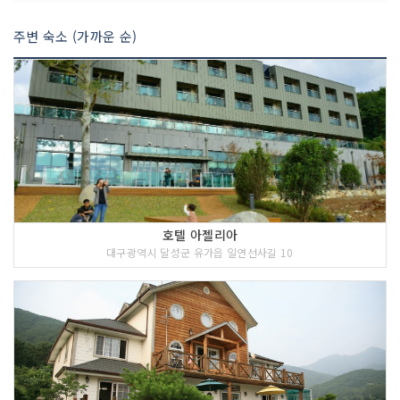
주변 숙소 (가까운 순)
호텔 아젤리아
대구광역시 달성군 유가읍 일연선사길 10