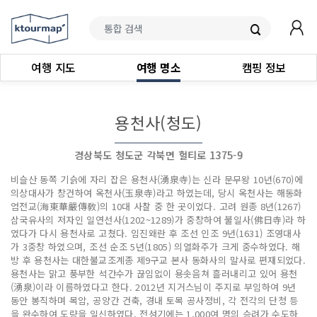
여행 지도
여행 명소
캠핑 정보
용천사(청도)
경상북도 청도군 각북면 헐티로 1375-9
비슬산 동쪽 기슭에 자리 잡은 용천사(湧泉寺)는 신라 문무왕 10년(670)에
의상대사가 창건하여 옥천사(玉泉寺)라고 하였는데, 당시 옥천사는 해동화
엄전교(海東華嚴傳敎)의 10대 사찰 중 한 곳이었다. 고려 원종 8년(1267)
삼국유사의 저자인 일연선사(1202~1289)가 중창하여 불일사(佛日寺)라 하
였다가 다시 용천사로 고쳤다. 임진왜란 후 조선 인조 9년(1631) 조영대사
가 3중창 하였으며, 조선 순조 5년(1805) 의열화주가 크게 중수하였다. 해
방 후 용천사는 대한불교조계종 제9구교 본사 동화사의 말사로 편재되었다.
용천사는 맑고 풍부한 석간수가 끊임없이 용솟음쳐 흘러내리고 있어 용천
(湧泉)이라 이름하였다고 한다. 2012년 지거스님이 주지로 부임하여 9년
동안 봉직하며 목암, 공양간 건축, 경내 토목 공사정비, 각 전각의 단청 등
을 완수하여 도량을 일신하였다. 전성기에는 1,000여 명의 승려가 수도하