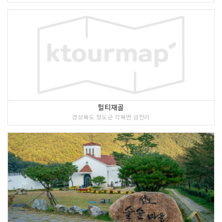
헐티재골
경상북도 청도군 각북면 금천리