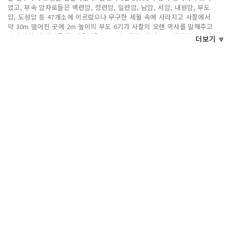
였고, 부속 암자로들은 백련암, 청련암, 일련암, 남암, 서암, 내원암, 부도
암, 도성암 등 47개소에 이르렀으나 무구한 세월 속에 사라지고 사찰에서
약 30m 떨어진 곳에 2m 높이의 부도 6기가 사찰의 오랜 역사를 말해주고
있다.사찰 내 전각들 중 대웅전은 1631년 3중창 때 것으로 경상북도 유형
더보기 🔽
문화유산 제295호로 지정되어 있다. 또한 대웅전 내 후불탱화 영산회상도
는 보물 제1956호로 지정되었다.