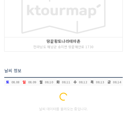
땅끝황토나라테마촌
전라남도 해남군 송지면 땅끝해안로 1730
날씨 정보
토
일
월
화
수
목
금
08.08
08.09
08.10
08.11
08.12
08.13
08.14
Loading...
날씨 데이터를 불러오는 중입니다.