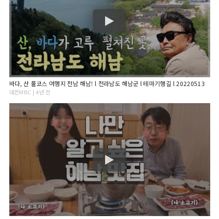
바다, 산 풀코스 여행지 전남 해남! l 전라남도 해남군 l 테마기행길 l 20220513
대전MBC | 4년 전