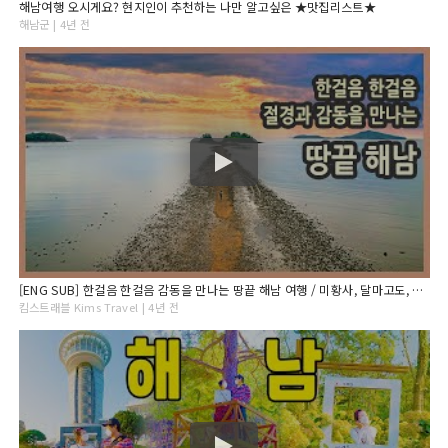
해남여행 오시게요? 현지인이 추천하는 나만 알고싶은 ★맛집리스트★
해남군 | 4년 전
[ENG SUB] 한걸음 한걸음 감동을 만나는 땅끝 해남 여행 / 미황사, 달마고도, 도솔암, 포레스트수목원, 대흥사, 녹우당, 명량해상케이블카, 고천암 갈대, 국내여행, 전남여행
킴스트래블 Kims Travel | 4년 전