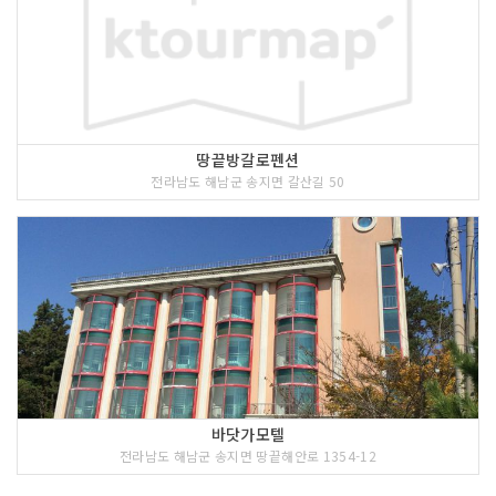
땅끝방갈로펜션
전라남도 해남군 송지면 갈산길 50
바닷가모텔
전라남도 해남군 송지면 땅끝해안로 1354-12