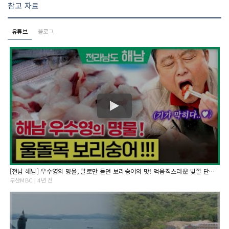
참고 자료
유튜브
블로그
[전남 해남] 우수영의 명물, 말로만 듣던 보리숭어의 맛! 먹음직스러운 빛깔 단단한 육질까지..❤️ / 부산MBC 테마기행길 220519 방송
부산MBC | 4년 전