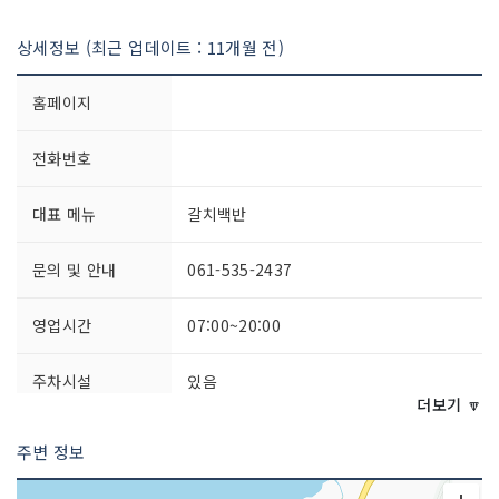
상세정보 (최근 업데이트 : 11개월 전)
홈페이지
전화번호
대표 메뉴
갈치백반
문의 및 안내
061-535-2437
영업시간
07:00~20:00
주차시설
있음
더보기 🔽
쉬는날
연중무휴
주변 정보
취급 메뉴
김치찌개, 된장찌개, 낙지전골, 해물탕