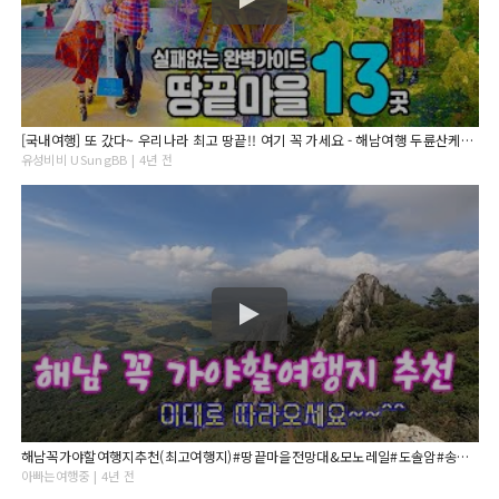
[국내여행] 또 갔다~ 우리나라 최고 땅끝!! 여기 꼭 가세요 - 해남여행 두륜산케이블카 대흥사 땅끝모노레일 땅끝전망대 명량해상케이블카 가을여행 가족여행 포레스트수목원 땅끝마을
유성비비 USungBB | 4년 전
해남꼭가야할여행지추천(최고여행지)#땅끝마을전망대&모노레일#도솔암#송호리해변#땅끝해양자연사박물관#해남가볼만한곳#해남여행#가을여행#남도여행#드라이브하기좋은곳
아빠는여행중 | 4년 전