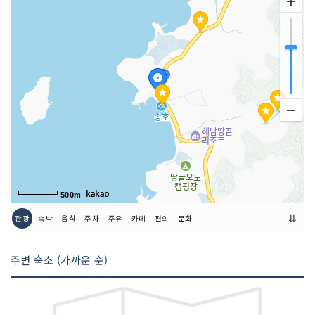
인허가번호
20020523165
500m
⇊
관광
숙박
음식
주차
주유
카페
편의
문화
주변 숙소 (가까운 순)