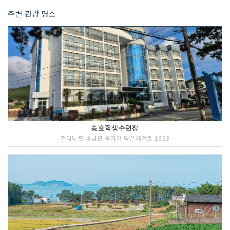
주변 관광 명소
송호학생수련장
전라남도 해남군 송지면 땅끝해안로 1823