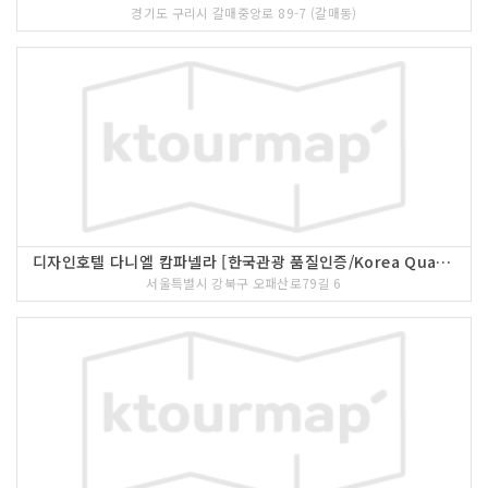
경기도 구리시 갈매중앙로 89-7 (갈매동)
디자인호텔 다니엘 캄파넬라 [한국관광 품질인증/Korea Quality]
서울특별시 강북구 오패산로79길 6