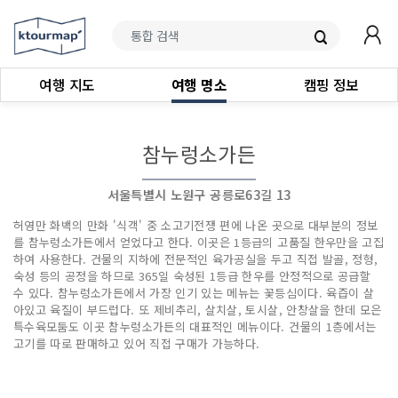
여행 지도
여행 명소
캠핑 정보
참누렁소가든
서울특별시 노원구 공릉로63길 13
허영만 화백의 만화 '식객' 중 소고기전쟁 편에 나온 곳으로 대부분의 정보
를 참누렁소가든에서 얻었다고 한다. 이곳은 1등급의 고품질 한우만을 고집
하여 사용한다. 건물의 지하에 전문적인 육가공실을 두고 직접 발골, 정형,
숙성 등의 공정을 하므로 365일 숙성된 1등급 한우를 안정적으로 공급할
수 있다. 참누렁소가든에서 가장 인기 있는 메뉴는 꽃등심이다. 육즙이 살
아있고 육질이 부드럽다. 또 제비추리, 살치살, 토시살, 안창살을 한데 모은
특수육모둠도 이곳 참누렁소가든의 대표적인 메뉴이다. 건물의 1층에서는
고기를 따로 판매하고 있어 직접 구매가 가능하다.