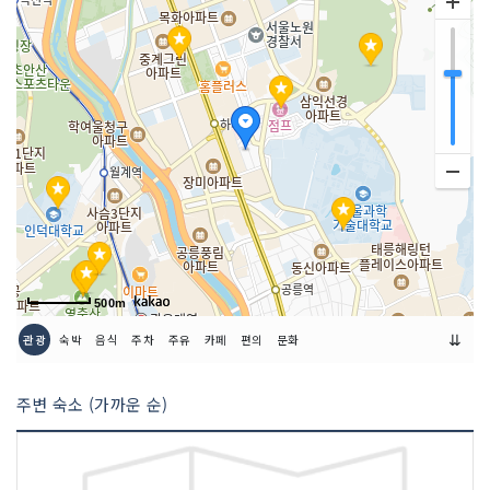
취급 메뉴
돼지목살, 갈비 / 한우불고기 / 갈비탕 등
인허가번호
19960059652
500m
⇊
관광
숙박
음식
주차
주유
카페
편의
문화
주변 숙소 (가까운 순)