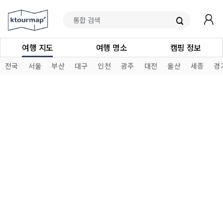
여행 지도
여행 명소
캠핑 정보
전국
서울
부산
대구
인천
광주
대전
울산
세종
경