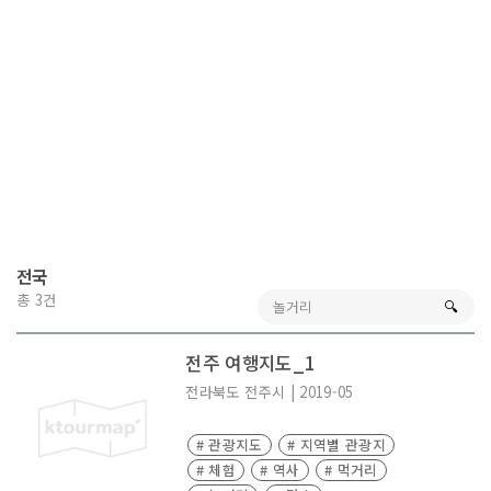
전국
총 3건
🔍︎
전주 여행지도_1
전라북도
전주시
|
2019-05
# 관광지도
# 지역별 관광지
# 체험
# 역사
# 먹거리