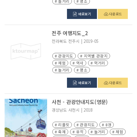
# 놀거리
# 명소
바로보기
다운로드
전주 여행지도_2
전라북도
전주시
|
2019-05
# 관광지도
# 지역별 관광지
# 체험
# 역사
# 먹거리
# 놀거리
# 명소
바로보기
다운로드
사천 - 관광안내지도(영문)
경상남도
사천시
|
2018
# 리플릿
# 관광지도
# 8경
# 축제
# 유적
# 놀거리
# 체험