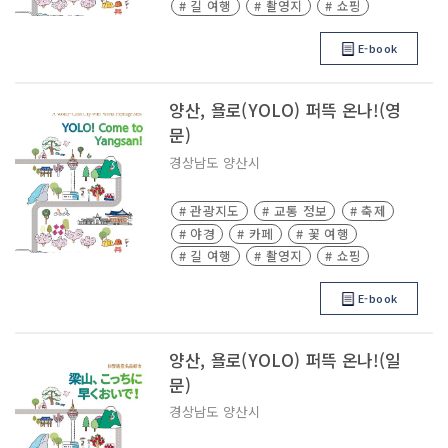
# 길 여행
# 촬영지
# 쇼핑
E-book
양산, 욜로(YOLO) 퍼뜩 온나!(영
문)
경상남도
양산시
# 관광지도
# 교통 정보
# 축제
# 야경
# 카페
# 꽃 여행
# 길 여행
# 촬영지
# 쇼핑
E-book
양산, 욜로(YOLO) 퍼뜩 온나!(일
문)
경상남도
양산시