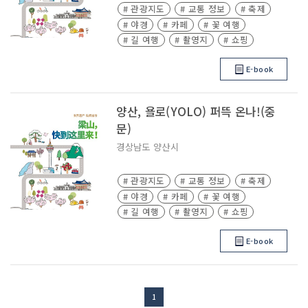
# 관광지도
# 교통 정보
# 축제
# 야경
# 카페
# 꽃 여행
# 길 여행
# 촬영지
# 쇼핑
E-book
양산, 욜로(YOLO) 퍼뜩 온나!(중
문)
경상남도
양산시
# 관광지도
# 교통 정보
# 축제
# 야경
# 카페
# 꽃 여행
# 길 여행
# 촬영지
# 쇼핑
E-book
1