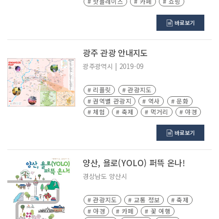
# 핫플레이스
# 카페
# 쇼핑
# 야경
# 맛집
바로보기
광주 관광 안내지도
광주광역시
|
2019-09
# 리플릿
# 관광지도
# 권역별 관광지
# 역사
# 문화
# 체험
# 축제
# 먹거리
# 야경
바로보기
양산, 욜로(YOLO) 퍼뜩 온나!
경상남도
양산시
# 관광지도
# 교통 정보
# 축제
# 야경
# 카페
# 꽃 여행