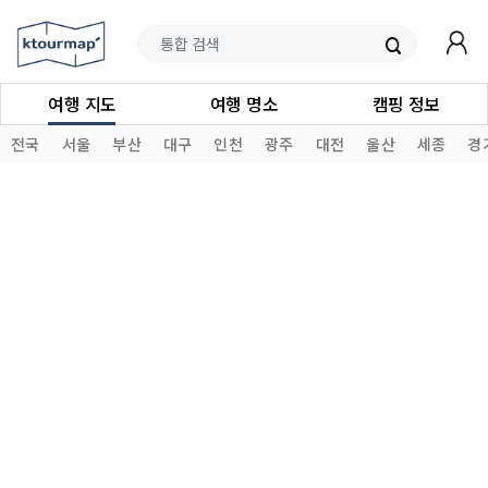
여행 지도
여행 명소
캠핑 정보
전국
서울
부산
대구
인천
광주
대전
울산
세종
경