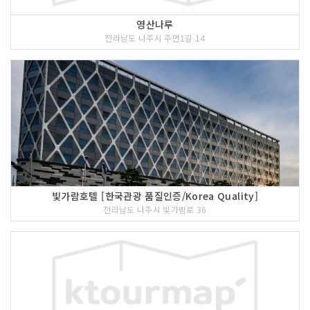
영산나루
전라남도 나주시 주면1길 14
빛가람호텔 [한국관광 품질인증/Korea Quality]
전라남도 나주시 빛가람로 36