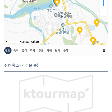
500m
⇊
관광
숙박
음식
주차
주유
카페
편의
문화
주변 숙소 (가까운 순)