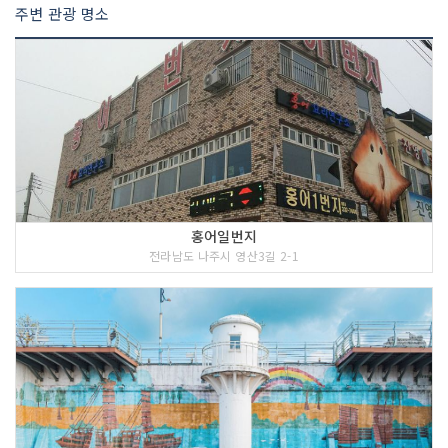
주변 관광 명소
홍어일번지
전라남도 나주시 영산3길 2-1