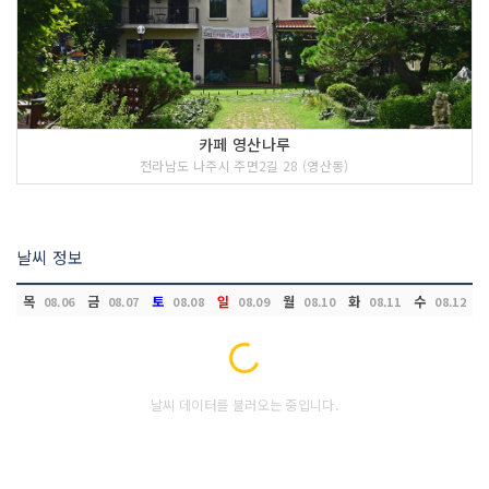
카페 영산나루
전라남도 나주시 주면2길 28 (영산동)
날씨 정보
목
금
토
일
월
화
수
08.06
08.07
08.08
08.09
08.10
08.11
08.12
Loading...
날씨 데이터를 불러오는 중입니다.