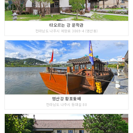
타오르는 강 문학관
전라남도 나주시 예향로 3869-4 (영산동)
영산강 황포돛배
전라남도 나주시 등대길 80