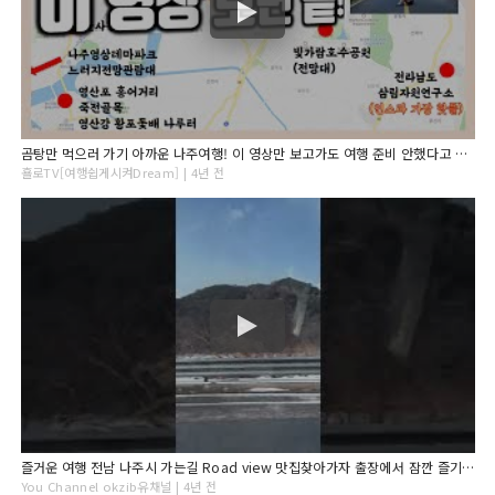
곰탕만 먹으러 가기 아까운 나주여행! 이 영상만 보고가도 여행 준비 안했다고 안혼남 / 금성관 / 마중39-17 / 전라남도삼림자원연구소 / 빛가람호수공원 / 노안집 / 송현불고기
횰로TV[여행쉽게시켜Dream] | 4년 전
즐거운 여행 전남 나주시 가는길 Road view 맛집찾아가자 출장에서 잠깐 즐기는 관광지 대한민국148
You Channel okzib유채널 | 4년 전