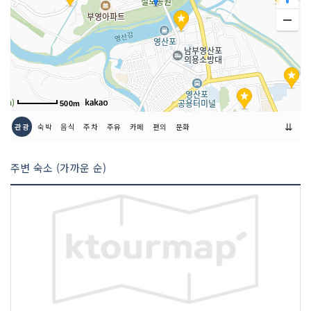
쉬는날
매주 월요일
이용시간
하절기(3월~10월) 10:00~17:00
동절기(11월~2월) 10:00~16:00
(12:00~13:00 휴식)
500m
⇊
관광
숙박
음식
주차
주유
카페
편의
문화
주변 숙소 (가까운 순)