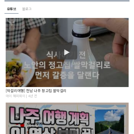
유튜브
블로그
[막걸리여행] 전남 나주 정고집 쌀막걸리
마이 해피웨이 | 4년 전