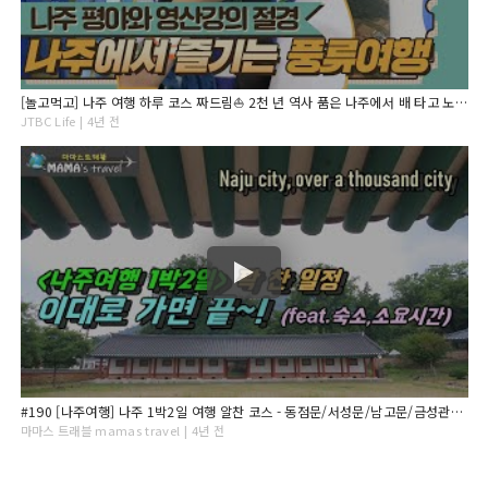
[놀고먹고] 나주 여행 하루 코스 짜드림⛵ 2천 년 역사 품은 나주에서 배 타고 노래하는 풍류여행｜다채로운 아침｜JTBC 210607 방송
JTBC Life | 4년 전
#190 [나주여행] 나주 1박2일 여행 알찬 코스 - 동점문/서성문/남고문/금성관/나주향교/카페마중/숙소 빛가람호텔/빛가람전망대/산림자원연구소
마마스 트래블 mamas travel | 4년 전