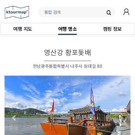
여행 지도
여행 명소
캠핑 정보
영산강 황포돛배
전남광주통합특별시 나주시 등대길 80