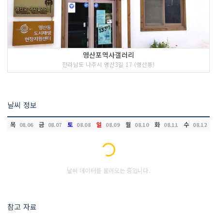
영산포역사갤러리
전라남도 나주시 영산3길 17 (영산동)
날씨 정보
목
금
토
일
월
화
수
08.06
08.07
08.08
08.09
08.10
08.11
08.12
Loading...
날씨 데이터를 불러오는 중입니다.
참고 자료