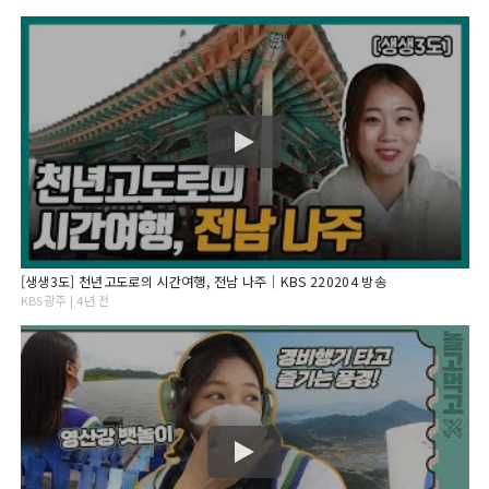
[생생3도] 천년고도로의 시간여행, 전남 나주｜KBS 220204 방송
KBS광주 | 4년 전