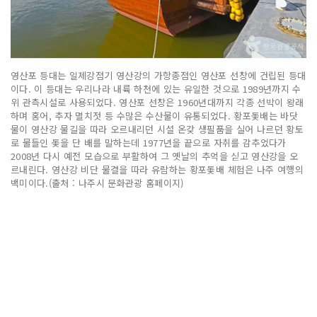
영산포 등대는 일제강점기 영산강의 가항종점인 영산포 선창에 건립된 등대
이다. 이 등대는 우리나라 내륙 하천에 있는 유일한 것으로 1989년까지 수
위 관측시설로 사용되었다. 영산포 선창은 1960년대까지 각종 선박이 왕래
하며 홍어, 추자 멸치젓 등 수많은 수산물이 유통되었다. 황포돛배는 바닷
물이 영산강 물길을 따라 오르내리던 시설 온갖 생필품을 실어 나르던 황토
로 물들인 돛을 단 배를 말하는데 1977년을 끝으로 자취를 감추었다가
2008년 다시 예전 모습으로 부활하여 그 옛날의 추억을 싣고 영산강을 오
르내린다. 영산강 비단 물결을 따라 유람하는 황포돛배 체험은 나주 여행의
백미이다.(출처 : 나주시 문화관광 홈페이지)