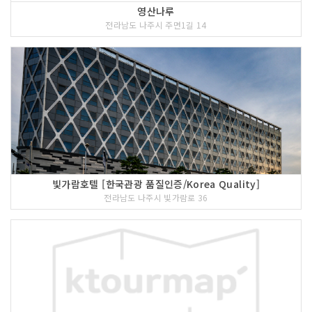
영산나루
전라남도 나주시 주면1길 14
빛가람호텔 [한국관광 품질인증/Korea Quality]
전라남도 나주시 빛가람로 36