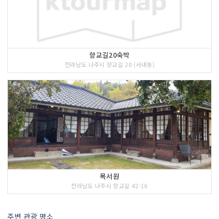
향교길20숙박
전라남도 나주시 향교길 20 (서내동)
목서원
전라남도 나주시 향교길 42-16
주변 관광 명소