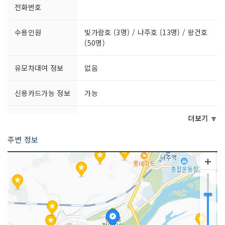
전화번호
수용인원
빛가람호 (3명) / 나주호 (13명) / 왕건호
(50명)
유모차대여 정보
없음
신용카드가능 정보
가능
체험가능 연령
전 연령 가능
더보기 🔽
주변 정보
체험안내
[영산포 선착장 ↔ 한국천연염색 박물관
선착장]
- 운행거리 : 왕복 10km
- 소요시간 50분
문의 및 안내
061-332-1755
주차시설
가능(소형 28대 주차 가능)