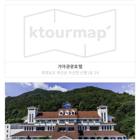
가야관광호텔
충청남도 예산군 덕산면 신평1길 14