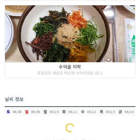
수덕골 미락
충청남도 예산군 덕산면 수덕사안길 42-1
날씨 정보
토
일
월
화
수
목
금
08.08
08.09
08.10
08.11
08.12
08.13
08.14
Loading...