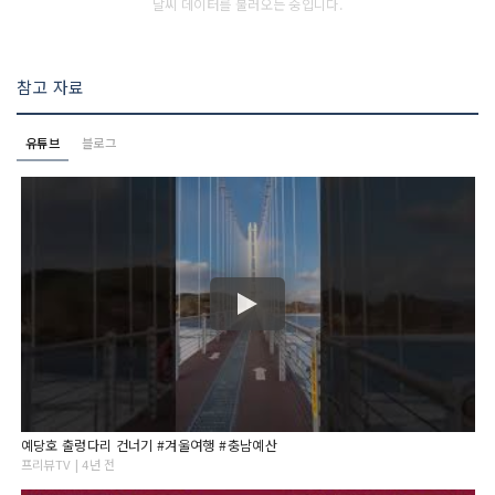
날씨 데이터를 불러오는 중입니다.
참고 자료
유튜브
블로그
예당호 출렁다리 건너기 #겨울여행 #충남예산
프리뷰TV | 4년 전