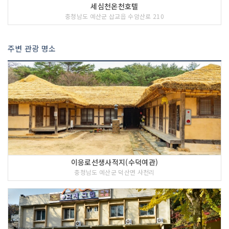
세심천온천호텔
충청남도 예산군 삽교읍 수암산로 210
주변 관광 명소
이응로선생사적지(수덕여관)
충청남도 예산군 덕산면 사천리