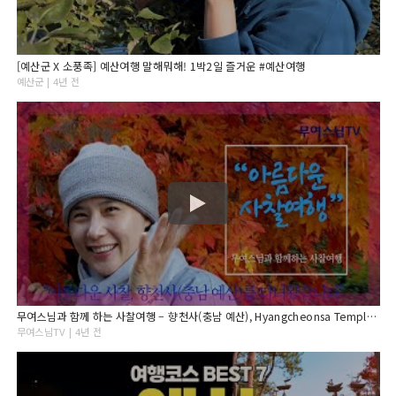
[예산군 X 소풍족] 예산여행 말해뭐해! 1박2일 즐거운 #예산여행
예산군 | 4년 전
무여스님과 함께 하는 사찰여행 – 향천사(충남 예산), Hyangcheonsa Temple[4k]
무여스님TV | 4년 전