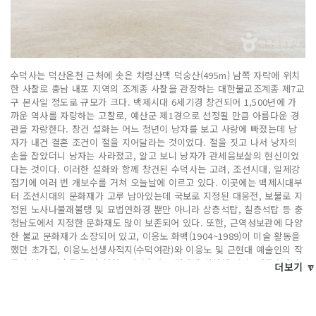
수덕사는 덕산온천 근처에 솟은 차령산맥 덕숭산(495m) 남쪽 자락에 위치
한 사찰로 충남 내포 지역의 조계종 사찰을 관장하는 대한불교조계종 제7교
구 본사일 정도로 규모가 크다. 백제시대 6세기경 창건되어 1,500년에 가
까운 역사를 자랑하는 고찰로, 예산군 제1경으로 선정될 만큼 아름다운 경
관을 자랑한다. 창건 설화는 어느 청년이 낭자를 보고 사랑에 빠졌는데 낭
자가 내건 결혼 조건이 절을 지어달라는 것이었다. 절을 짓고 나서 낭자의
손을 잡았더니 낭자는 사라졌고, 알고 보니 낭자가 관세음보살의 현신이었
다는 것이다. 이러한 설화와 함께 창건된 수덕사는 고려, 조선시대, 일제강
점기에 여러 번 개보수를 거쳐 오늘날에 이르고 있다. 이곳에는 백제시대부
터 조선시대의 문화재가 고루 남아있는데 국보로 지정된 대웅전, 보물로 지
정된 노사나불괘불탱 및 묘법연화경 뿐만 아니라 삼층석탑, 칠층석탑 등 충
청남도에서 지정한 문화재도 많이 보존되어 있다. 또한, 근역성보관에 다양
한 불교 문화재가 소장되어 있고, 이응노 화백(1904~1989)이 미술 활동을
했던 초가집, 이응노선생사적지(수덕여관)와 이응노 및 근현대 예술인의 작
품과 불교 미술품을 전시하는 선미술관도 경내에 위치해 있다. 템플스테이
더보기 🔽
는 수요와 취향에 맞춰 다양한 프로그램을 운영하고 있다.