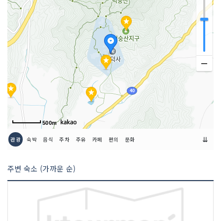
500m
⇊
관광
숙박
음식
주차
주유
카페
편의
문화
주변 숙소 (가까운 순)