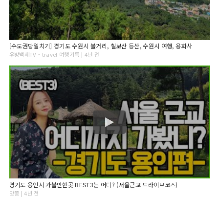
[수도권당일치기] 경기도 수원시 볼거리, 칠보산 등산, 수원시 여행, 용화사
유방백세TV - travel 여행기록 | 4년 전
경기도 용인시 가볼만한곳 BEST3는 어디? (서울근교 드라이브코스)
맛쫑 | 4년 전