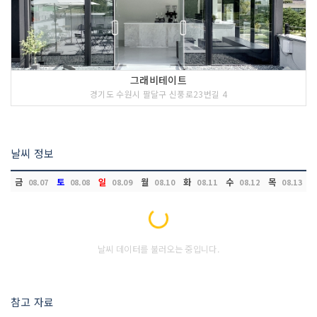
그래비테이트
경기도 수원시 팔달구 신풍로23번길 4
날씨 정보
금
토
일
월
화
수
목
08.07
08.08
08.09
08.10
08.11
08.12
08.13
Loading...
날씨 데이터를 불러오는 중입니다.
참고 자료