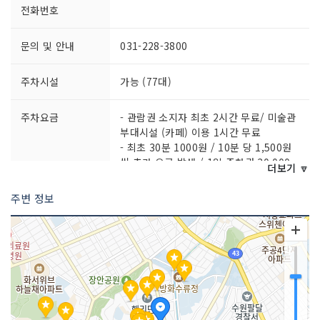
전화번호
문의 및 안내
031-228-3800
주차시설
가능 (77대)
주차요금
- 관람권 소지자 최초 2시간 무료/ 미술관
부대시설 (카페) 이용 1시간 무료
- 최초 30분 1000원 / 10분 당 1,500원
씩 추가 요금 발생 / 1일 주차권 30,000
더보기 🔽
원
※ 자세한 사항은 홈페이지 참조 요망
주변 정보
쉬는날
매주 월요일 (단, 월요일이 공휴일인 경우
그 다음날 휴관)
이용요금
[개인]
- 일반 4,000원
- 청소년, 군인 2,000원