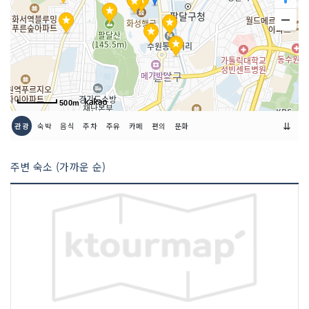
- 어린이 1,000원
[단체]
- 일반 2,000원
- 청소년, 군인 1,000원
- 어린이 단체 할인 없음
※ 무료
- 7세 미만 / 65세 이상
500m
이용시간
[하절기(3월~10월)]
⇊
관광
숙박
음식
주차
주유
카페
편의
문화
- 10:00~19:00 (입장 마감 18:00)
[동절기(11월~2월)]
주변 숙소 (가까운 순)
- 10:00~18:00 (입장 마감 17:00)
규모
연면적 9,661㎡
관람 소요시간
약 1시간