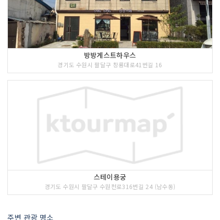
방방게스트하우스
경기도 수원시 팔달구 창룡대로41번길 16
스테이용궁
경기도 수원시 팔달구 수원천로316번길 24 (남수동)
주변 관광 명소