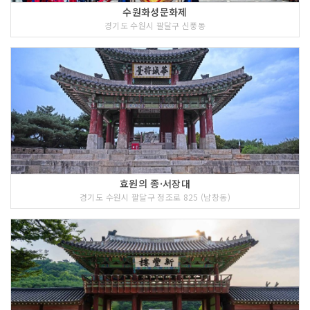
수원화성문화제
경기도 수원시 팔달구 신풍동
효원의 종·서장대
경기도 수원시 팔달구 정조로 825 (남창동)