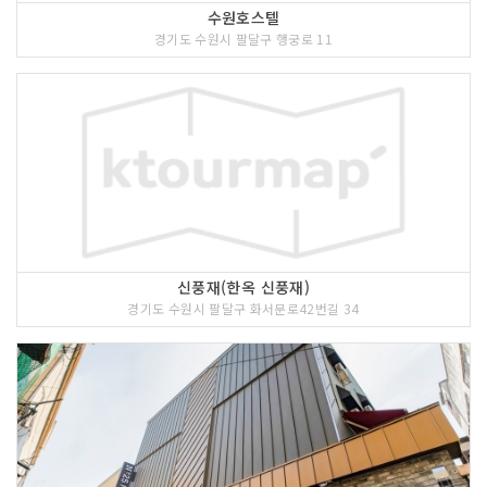
수원호스텔
경기도 수원시 팔달구 행궁로 11
신풍재(한옥 신풍재)
경기도 수원시 팔달구 화서문로42번길 34