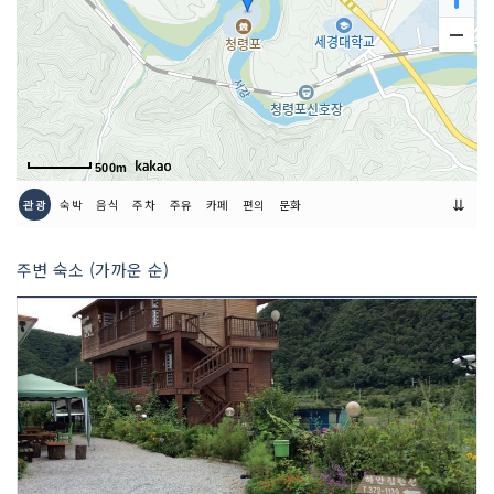
500m
⇊
관광
숙박
음식
주차
주유
카페
편의
문화
주변 숙소 (가까운 순)