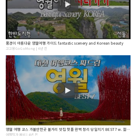
풍경이 아름다운 영월여행 가이드 fantastic scenery and Korean beauty
고고몽GoGoMong | 4년 전
영월 여행 코스 가볼만한곳 볼거리 맛집 핫플 완벽 정리 당일치기 BEST7 w. 젊은달 와이파크
여행작가 봄비 | 4년 전