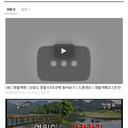
유튜브
블로그
[4k] 영월여행ㅣ강원도 영월 60초안에 돌아보기ㅣ드론영상ㅣ영월여행코스추천
도윤트립 DoYoon Trip | 4년 전