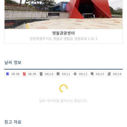
영월관광센터
강원특별자치도 영월군 영월읍 청령포로 126-3
날씨 정보
토
일
월
화
수
목
금
08.08
08.09
08.10
08.11
08.12
08.13
08.14
Loading...
날씨 데이터를 불러오는 중입니다.
참고 자료