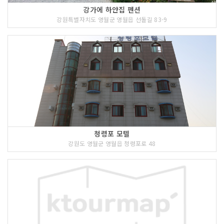
강가에 하얀집 펜션
강원특별자치도 영월군 영월읍 선돌길 83-9
청령포 모텔
강원도 영월군 영월읍 청령포로 48