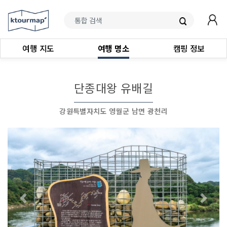
여행 지도
여행 명소
캠핑 정보
단종대왕 유배길
강원특별자치도 영월군 남면 광천리