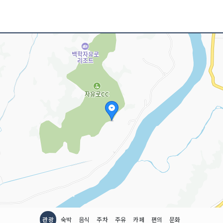
관광
숙박
음식
주차
주유
카페
편의
문화