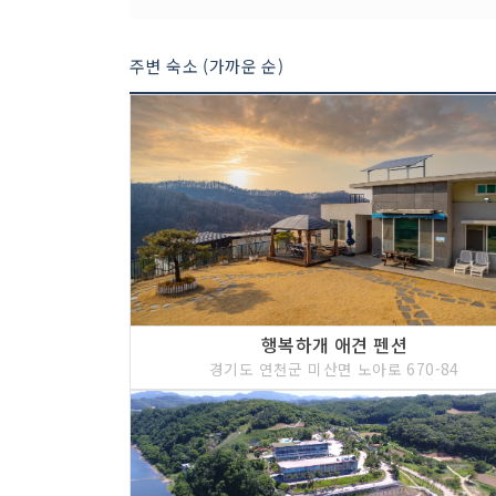
주변 숙소 (가까운 순)
행복하개 애견 펜션
경기도 연천군 미산면 노아로 670-84