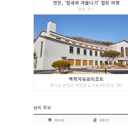
연천, ‘철새와 겨울나기’ 힐링 여행
관광 코스
백학자유로리조트
경기도 연천군 백학면 노아로491번길 283
날씨 정보
목
금
08.06
08.07