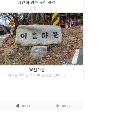
시간이 멈춘 듯한 풍경
관광 코스
38선마을
경기도 연천군 백학면 노곡로42번길 5
화
수
08.11
08.12