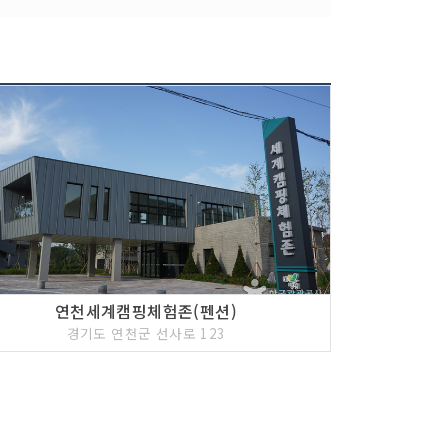
연천세계캠핑체험존(펜션)
경기도 연천군 선사로 123