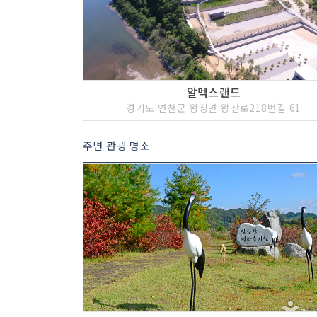
알멕스랜드
경기도 연천군 왕징면 왕산로218번길 61
주변 관광 명소