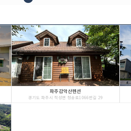
파주감악산펜션
경기도 파주시 적성면 청송로1066번길 29