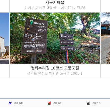
새둥지마을
경기도 연천군 백학면 노아로491번길 86
평화누리길 10코스 고랑포길
경기도 연천군 백학면 노곡리 1901-1
토
일
월
08.08
08.09
08.10