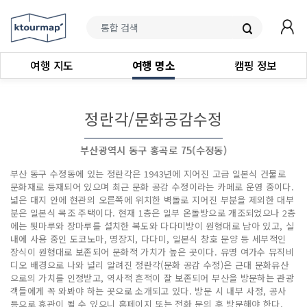
여행 지도
여행 명소
캠핑 정보
정란각/문화공감수정
부산광역시 동구 홍곡로 75(수정동)
부산 동구 수정동에 있는 정란각은 1943년에 지어진 고급 일본식 건물로
문화재로 등재되어 있으며 최근 문화 공감 수정이라는 카페로 운영 중이다.
넓은 대지 안에 현관의 오른쪽에 위치한 벽돌로 지어진 부분을 제외한 대부
분은 일본식 목조 주택이다. 현재 1층은 일부 온돌방으로 개조되었으나 2층
에는 툇마루와 장마루를 설치한 복도와 다다미방이 원형대로 남아 있고, 실
내에 사용 중인 도코노마, 명장지, 다다미, 일본식 창호 문양 등 세부적인
장식이 원형대로 보존되어 문화적 가치가 높은 곳이다. 유명 여가수 뮤직비
디오 배경으로 나와 널리 알려진 정란각(문화 공감 수정)은 근대 문화유산
으로의 가치를 인정받고, 역사적 흔적이 잘 보존되어 부산을 방문하는 관광
객들에게 꼭 와봐야 하는 곳으로 소개되고 있다. 방문 시 내부 사정, 공사
등으로 휴관이 될 수 있으니 홈페이지 또는 전화 문의 후 방문해야 한다.