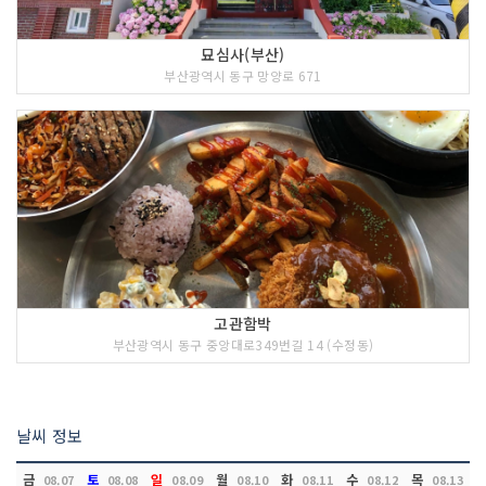
묘심사(부산)
부산광역시 동구 망양로 671
고관함박
부산광역시 동구 중앙대로349번길 14 (수정동)
날씨 정보
금
토
일
월
화
수
목
08.07
08.08
08.09
08.10
08.11
08.12
08.13