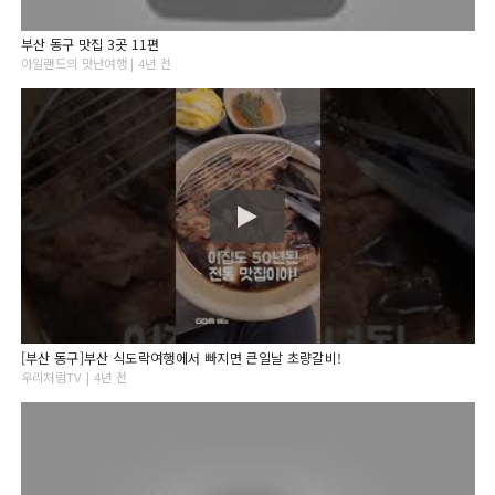
부산 동구 맛집 3곳 11편
아일랜드의 맛난여행 | 4년 전
[부산 동구]부산 식도락여행에서 빠지면 큰일날 초량갈비!
우리처럼TV | 4년 전