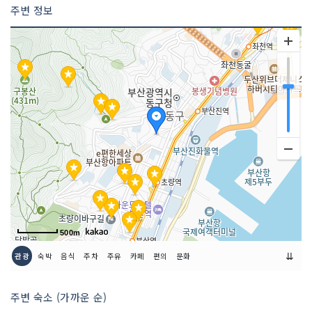
쉬는날
매주 월요일
주변 정보
이용시간
10:00~17:00
500m
⇊
관광
숙박
음식
주차
주유
카페
편의
문화
주변 숙소 (가까운 순)