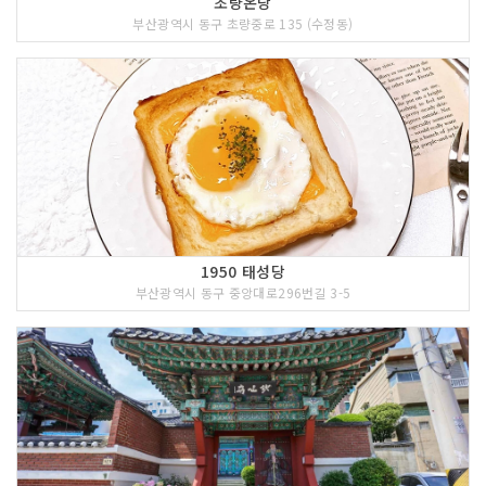
초량온당
부산광역시 동구 초량중로 135 (수정동)
1950 태성당
부산광역시 동구 중앙대로296번길 3-5