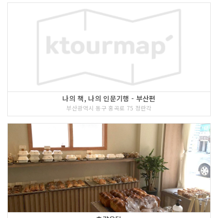
나의 책, 나의 인문기행 - 부산편
부산광역시 동구 홍곡로 75 정란각