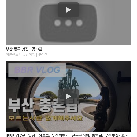
부산 동구 맛집 3곳 9편
아일랜드의 맛난여행 | 4년 전
[BBR VLOG] 일상브이로그/ 부산여행/ 부산동구여행/ 충혼탑/ 부산맛집/ 초량갈비골목 4K