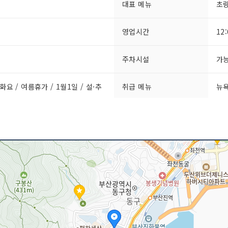
대표 메뉴
초
영업시간
12
주차시설
가
화요 / 여름휴가 / 1월1일 / 설·추
취급 메뉴
뉴욕