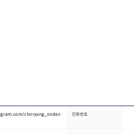
tagram.com/choryang_ondan
전화번호