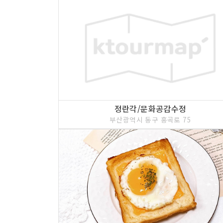
정란각/문화공감수정
부산광역시 동구 홍곡로 75