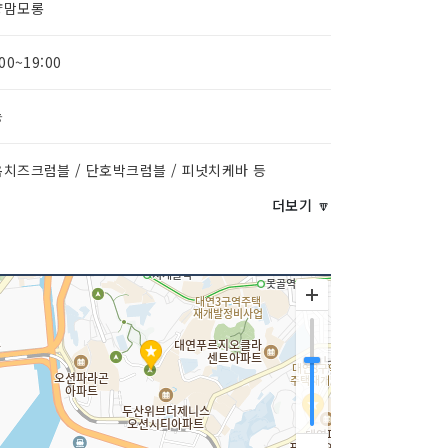
량맘모롱
:00~19:00
능
치즈크럼블 / 단호박크럼블 / 피넛치케바 등
더보기 🔽