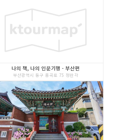
나의 책, 나의 인문기행 - 부산편
부산광역시 동구 홍곡로 75 정란각