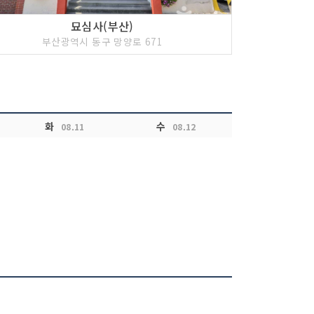
묘심사(부산)
부산광역시 동구 망양로 671
화
수
08.11
08.12