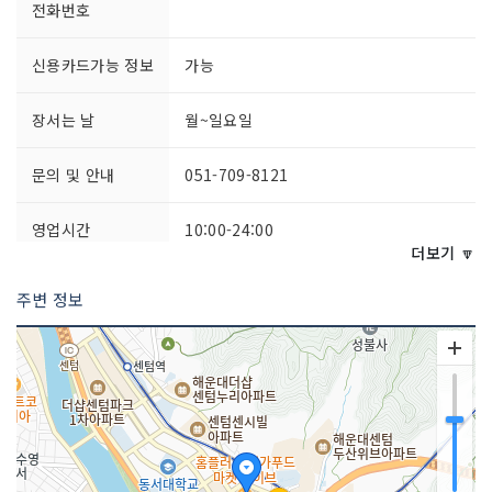
전화번호
신용카드가능 정보
가능
장서는 날
월~일요일
문의 및 안내
051-709-8121
영업시간
10:00-24:00
더보기 🔽
주차시설
가능
주변 정보
쉬는날
2,4주 일요일
화장실 설명
완비
판매 품목
가구 및 홈데코,가든 및 DIY,가죽 제품 및
가방,기념품점,기타 패션 및 의류,남성의