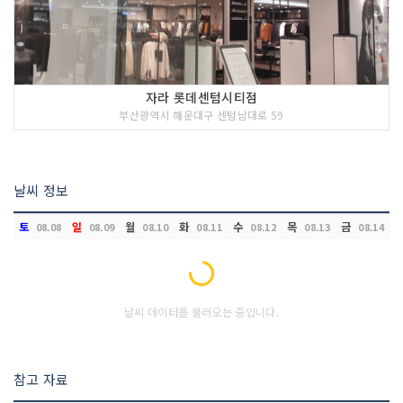
자라 롯데센텀시티점
부산광역시 해운대구 센텀남대로 59
날씨 정보
토
일
월
화
수
목
금
08.08
08.09
08.10
08.11
08.12
08.13
08.14
Loading...
날씨 데이터를 불러오는 중입니다.
참고 자료