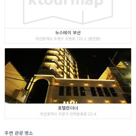
누스테이 부산
부산광역시 수영구 수영로 722-1 (광안동)
호텔런더너
부산광역시 수영구 민락본동로 12-4
주변 관광 명소