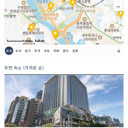
류,란제리(속옷),보석(장신구),스포츠 용
품 및 의류,시계,식료품,신발,아동의류,악
세서리,안경,여성의류,전자제품,향수 및
화장품,기타 소매
매장안내
환급서비스 제공방식 : 사후
500m
⇊
관광
숙박
음식
주차
주유
카페
편의
문화
주변 숙소 (가까운 순)