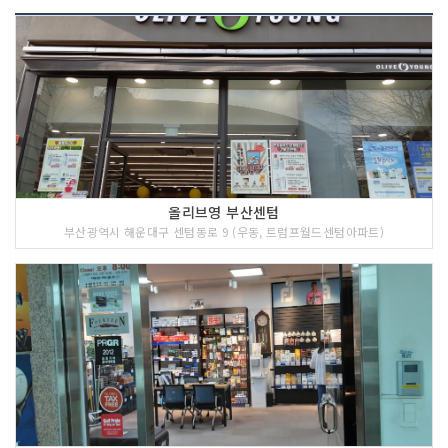
올리브영 부산센텀
부산광역시 해운대구 센텀동로 9 (우동, 트럼프월드센텀아파트)