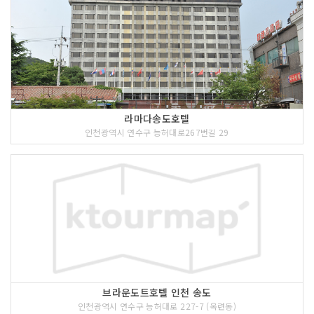
라마다송도호텔
인천광역시 연수구 능허대로267번길 29
브라운도트호텔 인천 송도
인천광역시 연수구 능허대로 227-7 (옥련동)