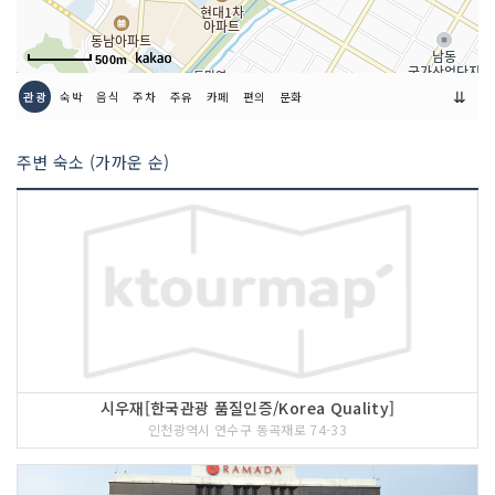
500m
⇊
관광
숙박
음식
주차
주유
카페
편의
문화
주변 숙소 (가까운 순)
시우재[한국관광 품질인증/Korea Quality]
인천광역시 연수구 동곡재로 74-33