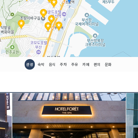
관광
숙박
음식
주차
주유
카페
편의
문화