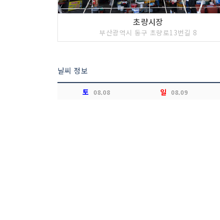
초량시장
부산광역시 동구 초량로13번길 8
날씨 정보
토
일
08.08
08.09