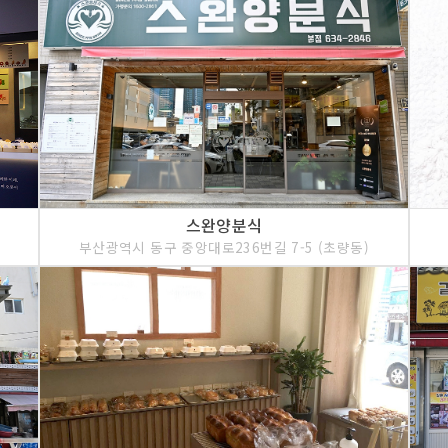
스완양분식
부산광역시 동구 중앙대로236번길 7-5 (초량동)