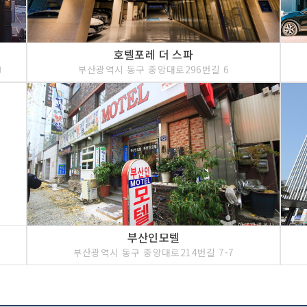
호텔포레 더 스파
)
부산광역시 동구 중앙대로296번길 6
부산인모텔
부산광역시 동구 중앙대로214번길 7-7