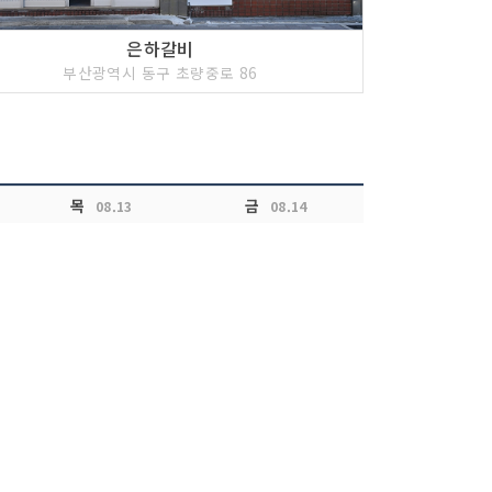
은하갈비
부산광역시 동구 초량중로 86
목
금
08.13
08.14