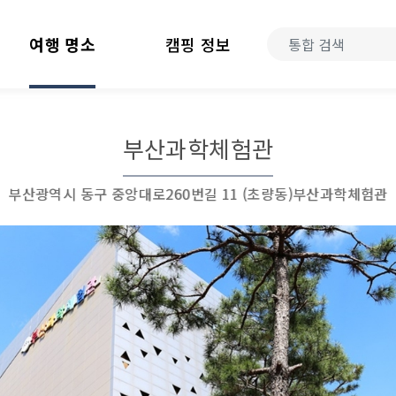
여행 명소
캠핑 정보
부산과학체험관
부산광역시 동구 중앙대로260번길 11 (초량동)부산과학체험관