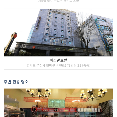
서울특별시 구로구 경인로 229
에스알호텔
경기도 부천시 원미구 석천로178번길 22 (중동)
주변 관광 명소