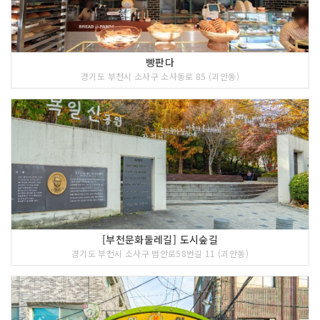
빵판다
경기도 부천시 소사구 소사동로 85 (괴안동)
[부천문화둘레길] 도시숲길
경기도 부천시 소사구 범안로58번길 11 (괴안동)