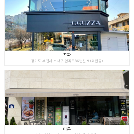
꾸짜
경기도 부천시 소사구 안곡로86번길 9 (괴안동)
마론