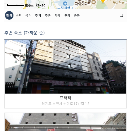
500m
⇊
관광
숙박
음식
주차
주유
카페
편의
문화
주변 숙소 (가까운 순)
프라하
경기도 부천시 원미로17번길 18