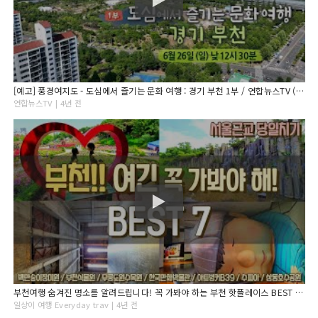
[예고] 풍경여지도 - 도심에서 즐기는 문화 여행 : 경기 부천 1부 / 연합뉴스TV (YonhapnewsTV)
연합뉴스TV | 4년 전
부천여행 숨겨진 명소를 알려드립니다! 꼭 가봐야 하는 부천 핫플레이스 BEST 7 백만송이장미원 무릉도원수목원 아트벙커B39 부천식물원 한국만화박물관 수피아 상동호수공원
일상이 여행 Everyday trav | 4년 전