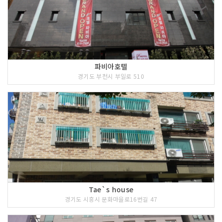
파비아호텔
경기도 부천시 부일로 510
Tae`s house
경기도 시흥시 문화마을로16번길 47