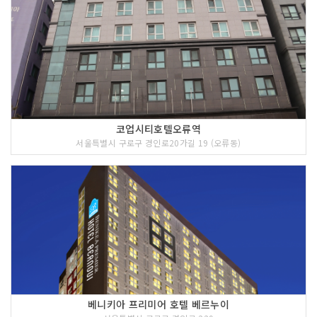
코업시티호텔오류역
서울특별시 구로구 경인로20가길 19 (오류동)
베니키아 프리미어 호텔 베르누이