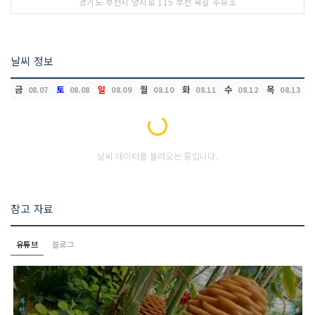
경기도 부천시 양지로 115 부천 옥길 주유소
날씨 정보
금
토
일
월
화
수
목
08.07
08.08
08.09
08.10
08.11
08.12
08.13
Loading...
날씨 데이터를 불러오는 중입니다.
참고 자료
유튜브
블로그