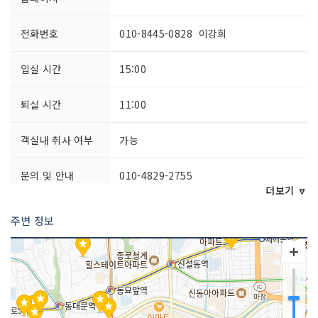
전화번호
010-8445-0828 이강희
입실 시간
15:00
퇴실 시간
11:00
객실내 취사 여부
가능
문의 및 안내
010-4829-2755
더보기 🔽
주차시설
불가
주변 정보
픽업 서비스
불가
객실수
O
예약안내
가능(에어비엔비예약)