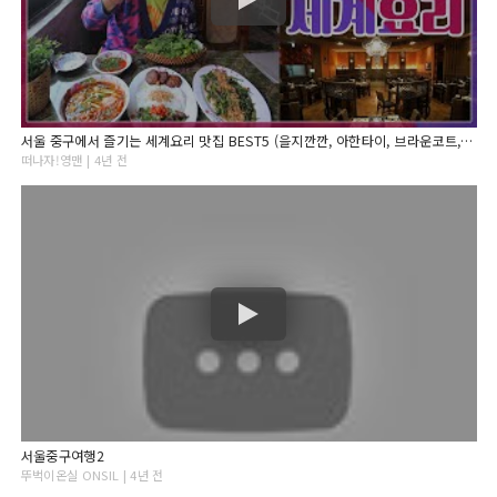
서울 중구에서 즐기는 세계요리 맛집 BEST5 (을지깐깐, 아한타이, 브라운코트, 루엘드샹들리에, 룽키 등)
떠나자!영맨 | 4년 전
서울중구여행2
뚜벅이온실 ONSIL | 4년 전