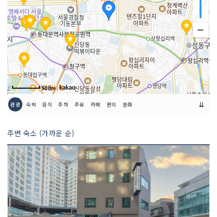
예약안내 홈페이지
https://www.airbnb.co.kr/rooms/1
078866302500701567
객실유형
양실
환불규정
온라인 예약 시 해당 업체의 환불 규정에
500m
따름
⇊
관광
숙박
음식
주차
주유
카페
편의
문화
주변 숙소 (가까운 순)