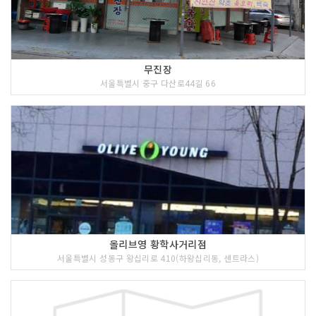
무진장
서울특별시 중구 다산로44길 66
올리브영 황학사거리점
서울특별시 성동구 왕십리로 410(하왕십리동, 센트라스)