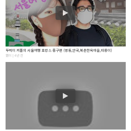
뚜벅이 커플의 서울여행 호캉스 중구편 (명동,안국,북촌한옥마을,따릉이)
핾이 | 4년 전