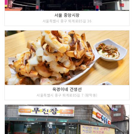
서울 중앙시장
서울특별시 중구 퇴계로85길 36
옥경이네 건생선
서울특별시 중구 퇴계로85길 7 (황학동)