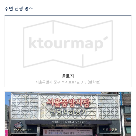
주변 관광 명소
올로지
서울특별시 중구 퇴계로87길 3-8 (황학동)