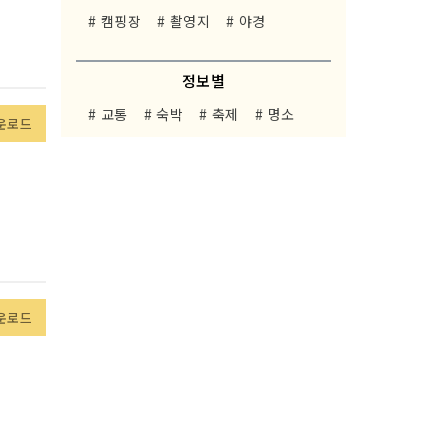
# 캠핑장
# 촬영지
# 야경
정보별
# 교통
# 숙박
# 축제
# 명소
운로드
운로드