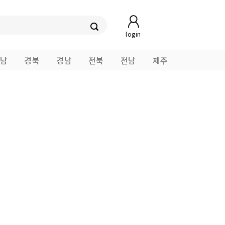
login
남
경북
경남
전북
전남
제주