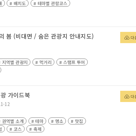
개
# 배치도
# 테마별 관람코스
의 봄 (비대면 / 숨은 관광지 안내지도)
다
# 지역별 관광지
# 먹거리
# 스탬프 투어
 관광 가이드북
다
21-12
# 권역별 소개
# 테마
# 명소
# 맛집
험
# 코스
# 축제