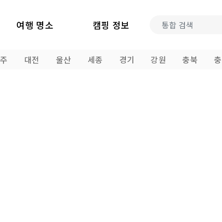
여행 명소
캠핑 정보
광주
대전
울산
세종
경기
강원
충북
충