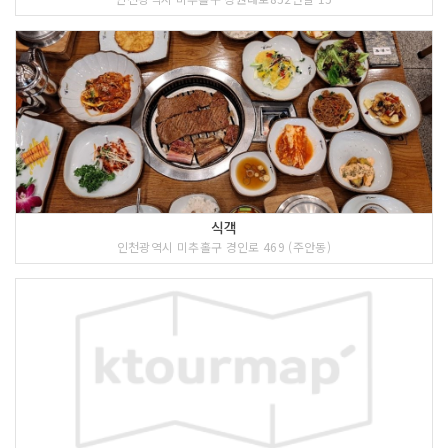
식객
인천광역시 미추홀구 경인로 469 (주안동)