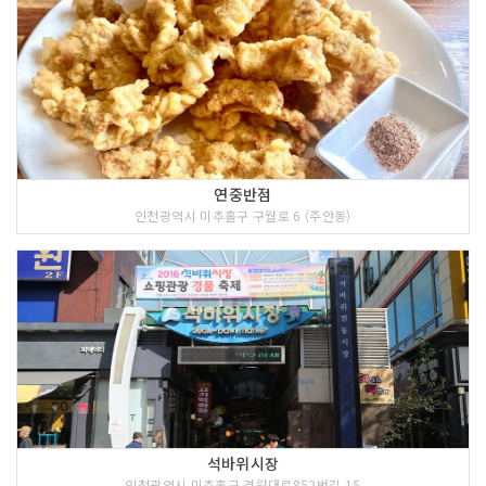
연중반점
인천광역시 미추홀구 구월로 6 (주안동)
석바위시장
인천광역시 미추홀구 경원대로852번길 15