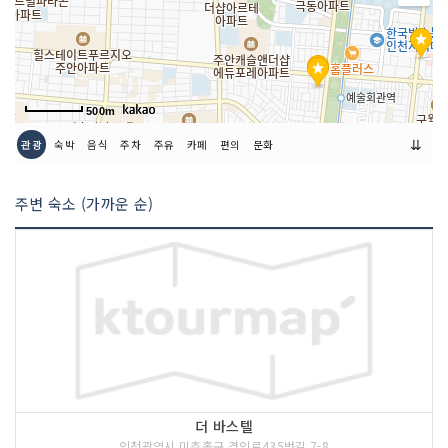
500m
⇊
관광
숙박
음식
주차
주유
카페
편의
문화
주변 숙소 (가까운 순)
더 바스텔
인천광역시 미추홀구 경인로435번길 7-8