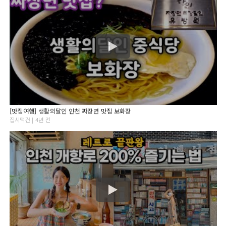
[맛집여행] 생활의달인 인천 짜장면 맛집 보화장
집시맥건 | 4년 전