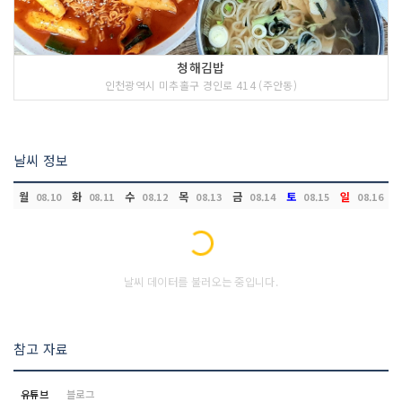
청해김밥
인천광역시 미추홀구 경인로 414 (주안동)
날씨 정보
월
화
수
목
금
토
일
08.10
08.11
08.12
08.13
08.14
08.15
08.16
Loading...
날씨 데이터를 불러오는 중입니다.
참고 자료
유튜브
블로그