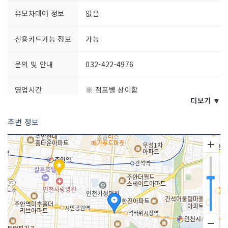
유모차대여 정보
없음
신용카드가능 정보
가능
문의 및 안내
032-422-4976
영업시간
※ 점포별 상이함
더보기 🔽
주차시설
불가능
주변 정보
쉬는날
※ 점포별 상이함
화장실 설명
있음
판매 품목
의류, 가방, 신발, 꽃, 문구 등