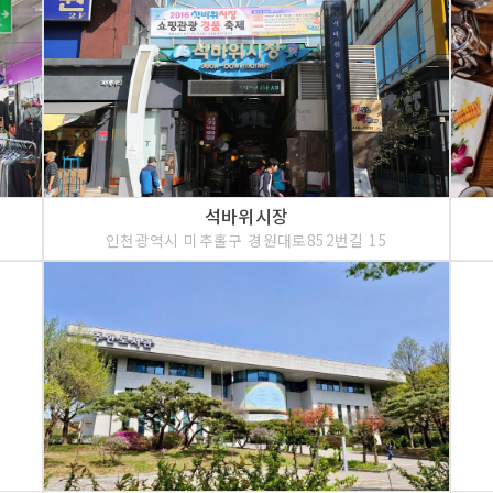
석바위시장
인천광역시 미추홀구 경원대로852번길 15