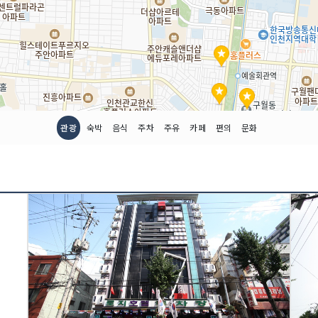
관광
숙박
음식
주차
주유
카페
편의
문화