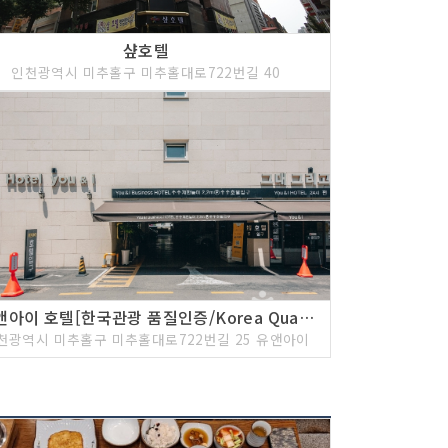
샾호텔
인천광역시 미추홀구 미추홀대로722번길 40
유앤아이 호텔[한국관광 품질인증/Korea Quality]
천광역시 미추홀구 미추홀대로722번길 25 유앤아이