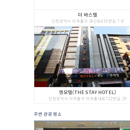
더 바스텔
인천광역시 미추홀구 경인로435번길 7-8
엔모텔(THE STAY HOTEL)
인천광역시 미추홀구 미추홀대로722번길 29
주변 관광 명소