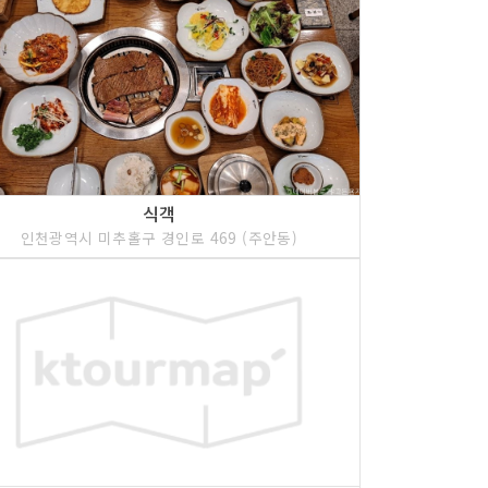
식객
인천광역시 미추홀구 경인로 469 (주안동)