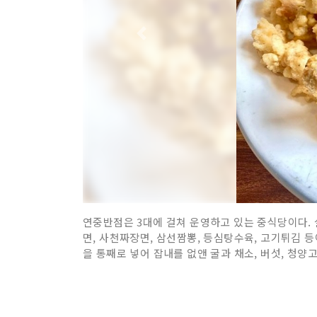
연중반점은 3대에 걸쳐 운영하고 있는 중식당이다. 
면, 사천짜장면, 삼선짬뽕, 등심탕수육, 고기튀김 등
을 통째로 넣어 잡내를 없앤 굴과 채소, 버섯, 청양