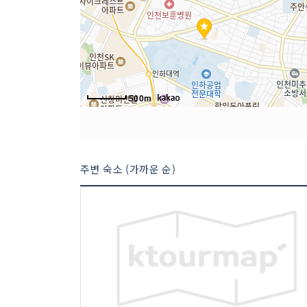
500m
주변 숙소 (가까운 순)