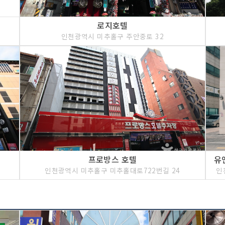
로지호텔
인천광역시 미추홀구 주안중로 32
프로방스 호텔
인천광역시 미추홀구 미추홀대로722번길 24
인