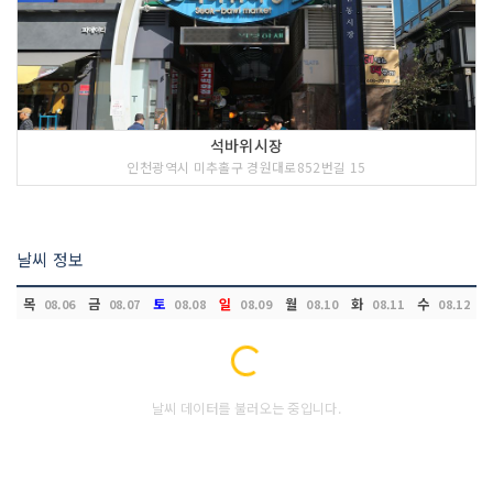
석바위시장
인천광역시 미추홀구 경원대로852번길 15
날씨 정보
목
금
토
일
월
화
수
08.06
08.07
08.08
08.09
08.10
08.11
08.12
Loading...
날씨 데이터를 불러오는 중입니다.