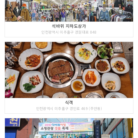
석바위 지하도상가
인천광역시 미추홀구 경원대로 848
식객
인천광역시 미추홀구 경인로 469 (주안동)