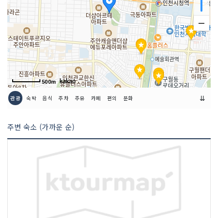
500m
⇊
관광
숙박
음식
주차
주유
카페
편의
문화
주변 숙소 (가까운 순)