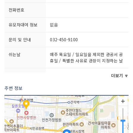
전화번호
유모차대여 정보
없음
문의 및 안내
032-450-9100
쉬는날
매주 목요일 / 일요일을 제외한 관공서 공
휴일 / 특별한 사유로 관장이 지정하는 날
이용요금
무료
더보기 🔽
주변 정보
이용시간
[일반열람실]06:00~22:00[어린이열람
실]- 평일 09:00~18:00- 주말 09:00~1
7:00[종합자료실]- 평일 09:00~20:00-
주말 09:00~17:00