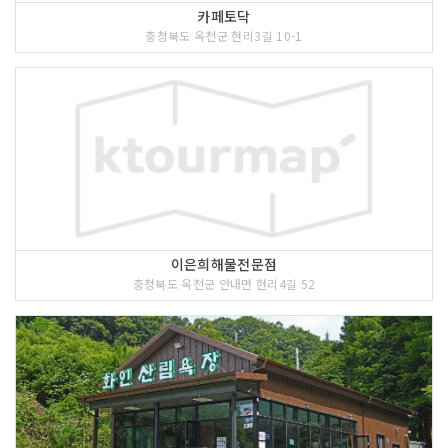
카페토닥
충청북도 옥천군 현리3길 10-1
이은희해물전문점
충청북도 옥천군 안내면 현리4길 52