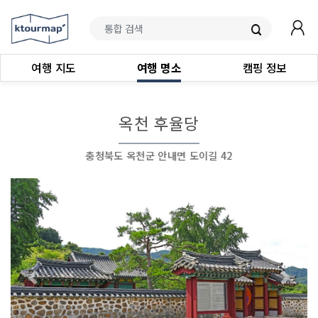
여행 지도
여행 명소
캠핑 정보
옥천 후율당
충청북도 옥천군 안내면 도이길 42