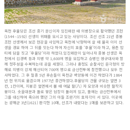
옥천 후율당은 조선 중기 문신이자 임진왜란 때 의병장으로 활약했던 조헌
(1544∼1592) 선생의 위패를 모시고 있는 사당이다. 조선 선조 21년 중봉
조헌 선생께서 보은 현감을 사임하고 옥천에 낙향하여 살 때 율곡 이이 선
생을 경묘 하여 그 뒤를 잇는다 하여 자신의 호를 ‘후율’이라 하고, 용촌 밤
티에 담을 짓고 ‘후율당’이라 하였다.임진왜란이 일어나자 중봉 선생은 옥
천에서 김경백 등과 의병 약 1,600여 명을 모집하고 승병인 영규대사와 함
께 청주성을 수복하는데 공을 세웠다. 그러나 충청도 순찰사인 윤극형의 방
해로 의병이 강제 해산되어 700여 명으로 금산전투에 참전했으나 모두 전
사하였다. 그 후 철종 5년 후손들이 옥천군 백양동에 이건 하였다가 1864
년 현 위치로 옮겼으며 1977년 중건하였다.후율당의 건물 규모는 앞면 3
칸, 1칸이며, 지붕은 옆면에서 볼 때 여덟 팔(八) 자 모양과 비슷한 팔작지
붕이다. 솟을대문과 돌로 쌓은 담장이 둘러져 있고, 뜰에는 금산전투에서
그를 대신하여 죽으려 했던 그의 아들 조완기의 효자각이 서 있다. 이곳에
는 광해군 3년(1621) 판각한 10매, 선조가 내렸다는 1매를 보관하고 있다.