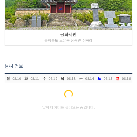
금화서원
충청북도 보은군 삼승면 선곡리
날씨 정보
월
화
수
목
금
토
일
08.10
08.11
08.12
08.13
08.14
08.15
08.16
Loading...
날씨 데이터를 불러오는 중입니다.