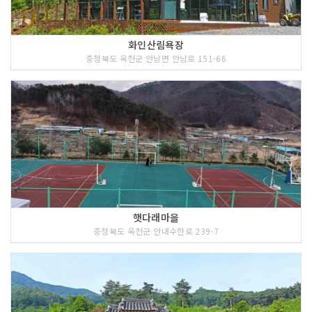
화인산림욕장
충청북도 옥천군 안남면 안남로 151-66
햇다래마을
충청북도 옥천군 안내수한로 239-7