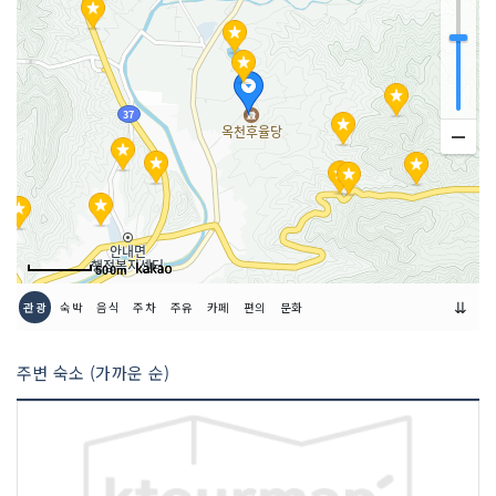
500m
⇊
관광
숙박
음식
주차
주유
카페
편의
문화
주변 숙소 (가까운 순)