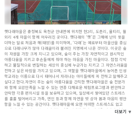
햇다래마을은 충청북도 옥천군 안내면에 위치한 현2리, 도촌리, 율티리, 월
외리 4개 마을이 함께 어우러진 곳이다. 햇다래의 ‘햇’은 그해에 난의 뜻을
더하는 말로 처음과 해(태양)를 의미하며, ‘다래’는 예로부터 마을산을 중심
으로 다래나무가 많아 다래골이라 불려진 지명에서 나온 것이다. 이곳은 숲
의 자원을 가장 크게 지니고 있으며, 숲이 주는 가장 자연적이고 원시적인
아름다움을 지키고 후손들에게 줘야 하는 마음을 가진 마을이다. 점점 각박
하고 물질적으로 변질하는 세상의 중심에 누군가는 지키고 그 자연스러움을
전하고 싶은 바람을 가지고 있으며, 그 역할을 햇다래마을에서 농어촌 인성
학교라는 이름으로 다시 태어나서 자라나는 아이들에게 꼭 전하고 말해주고
싶다고 한다.자연이 주는 숲의 아름다움을 간직한 햇다래마을은 숲 전문가
와 함께 오감만족을 느낄 수 있는 연중 다채로운 체험프로그램과 편안하고
안락한 각종 편의시설 등을 보유하고 있으며, 일상에서 쌓여있던 스트레스
를 훌훌 털어버리고 가족, 연인 등과 함께 자연을 벗 삼아 몸과 마음의 평안
함을 느낄 수 있는 공간이다. 햇다래마을에 오면 어떠한 스트레스도 없고
그저 자연을 느끼고 보고 호흡하는 것을 안내해 준다. 자연은 사람이 거스
더보기 🔽
르지 않고 살아가야 함을 무언으로 말해주고 있다.