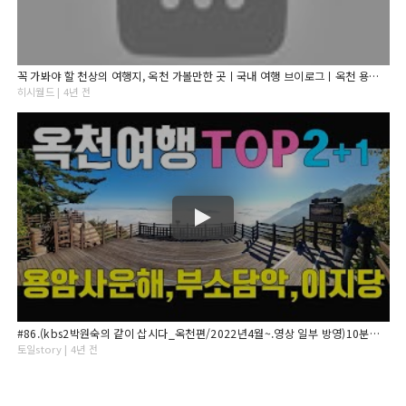
꼭 가봐야 할 천상의 여행지, 옥천 가볼만한 곳ㅣ국내 여행 브이로그ㅣ옥천 용암사, 수생식물학습원
히시월드 | 4년 전
#86.(kbs2박원숙의 같이 삽시다_옥천편/2022년4월~.영상 일부 방영)10분만 걸으면 구름바다를 볼수 있는 곳. 일출 명소.옥천여행.장령산 용암사 운해,이지당,부소담악.
토일story | 4년 전