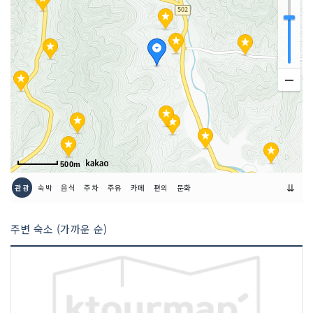
500m
⇊
관광
숙박
음식
주차
주유
카페
편의
문화
주변 숙소 (가까운 순)