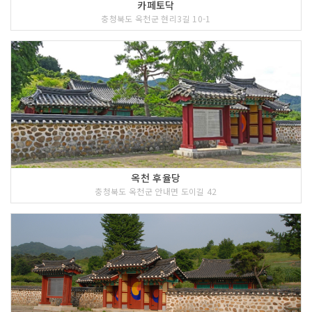
카페토닥
충청북도 옥천군 현리3길 10-1
옥천 후율당
충청북도 옥천군 안내면 도이길 42