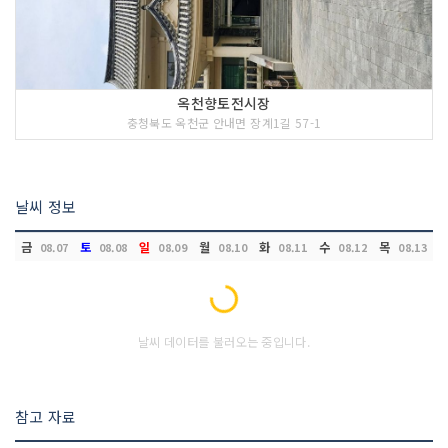
옥천향토전시장
충청북도 옥천군 안내면 장계1길 57-1
날씨 정보
금
토
일
월
화
수
목
08.07
08.08
08.09
08.10
08.11
08.12
08.13
Loading...
날씨 데이터를 불러오는 중입니다.
참고 자료