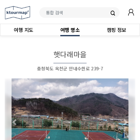
여행 지도
여행 명소
캠핑 정보
햇다래마을
충청북도 옥천군 안내수한로 239-7