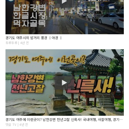
경기도 여주시의 밤거리 풍경 ㅣ야경 ㅣ
두루두루 | 4년 전
경기도 여주에 이런곳이? 남한강변 천년고찰 신륵사! 국내여행, 사찰여행, 경기도 여행, 여주가볼만한곳
맛삶 TV | 4년 전