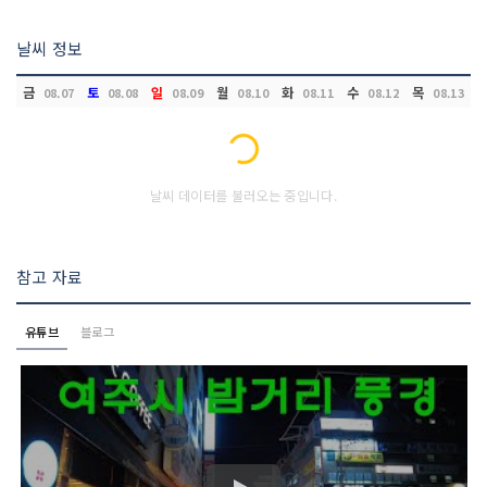
날씨 정보
금
토
일
월
화
수
목
08.07
08.08
08.09
08.10
08.11
08.12
08.13
Loading...
날씨 데이터를 불러오는 중입니다.
참고 자료
유튜브
블로그