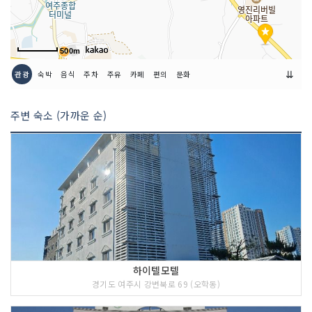
500m
⇊
관광
숙박
음식
주차
주유
카페
편의
문화
주변 숙소 (가까운 순)
하이텔모텔
경기도 여주시 강변북로 69 (오학동)