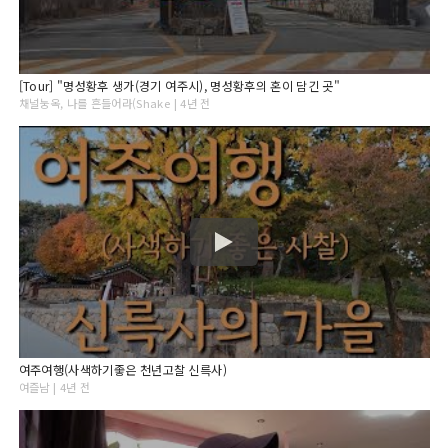
[Tour] "명성황후 생가(경기 여주시), 명성황후의 혼이 담긴 곳"
채널눙옥, 나를 흔들어라(Shake | 4년 전
여주여행(사색하기좋은 천년고찰 신륵사)
여즐남 | 4년 전