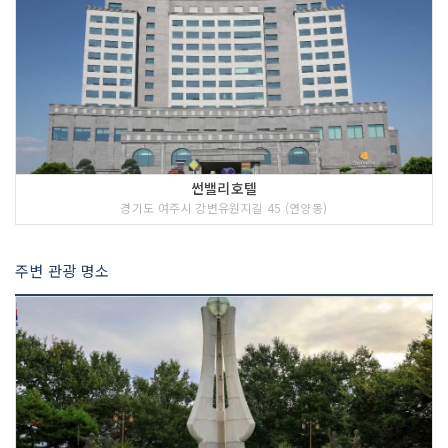
썬밸리호텔
경기도 여주시 강변유원지길 45 (연양동)
주변 관광 명소