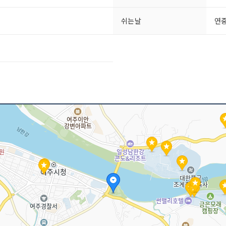
쉬는날
연