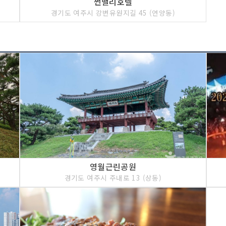
썬밸리호텔
경기도 여주시 강변유원지길 45 (연양동)
영월근린공원
경기도 여주시 주내로 13 (상동)