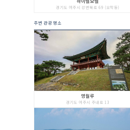
하이텔모텔
경기도 여주시 강변북로 69 (오학동)
주변 관광 명소
영월루
경기도 여주시 주내로 13