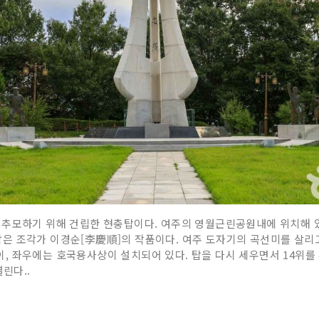
추모하기 위해 건립한 현충탑이다. 여주의 영월근린공원내에 위치해 있으
현충탑은 조각가 이경순[李慶順]의 작품이다. 여주 도자기의 곡선미를 살
 좌우에는 호국용사상이 설치되어 있다. 탑을 다시 세우면서 14위를 추
린다..