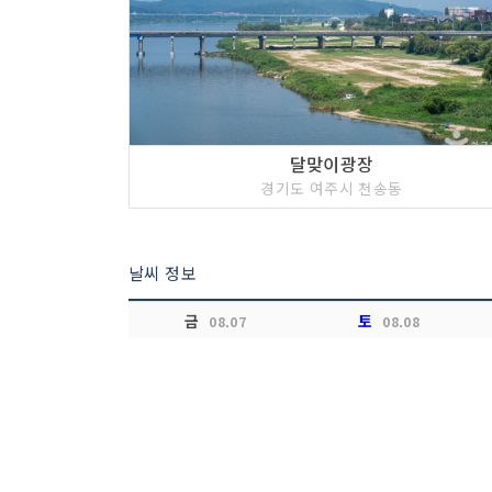
달맞이광장
경기도 여주시 천송동
날씨 정보
금
토
08.07
08.08