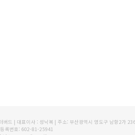
인터버드
|
대표이사 : 성낙복
|
주소: 부산광역시 영도구 남항2가 23
록번호: 602-81-25941