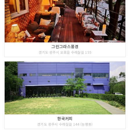
그린그라스풍경
경기도 광주시 오포읍 수레실길 155
한국커피
경기도 광주시 수레실길 144 (능평동)