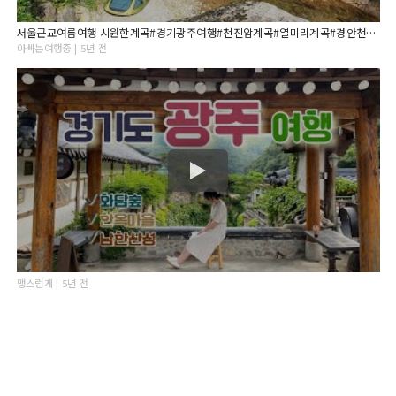
서울근교여름여행 시원한계곡#경기광주여행#천진암계곡#열미리계곡#경안천습지생태공원#팔당물안개공원#분원백자자료관#중대물빛공원
아빠는여행중 | 5년 전
맹스럽게 | 5년 전