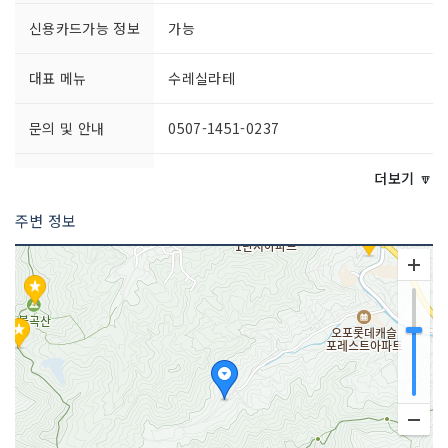
신용카드가능 정보
가능
대표 메뉴
수레실라테
문의 및 안내
0507-1451-0237
영업시간
- 평일 10:00~20:00
더보기 🔽
- 주말 10:00~21:00
주변 정보
주차시설
가능
쉬는날
매주 화요일
취급 메뉴
디카페인 오트라떼 / 피스타치오 파티 /
스트라파짜토 등
인허가번호
20200387803