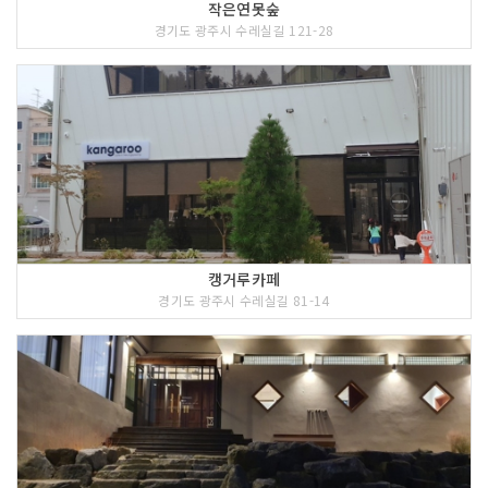
작은연못숲
경기도 광주시 수레실길 121-28
캥거루카페
경기도 광주시 수레실길 81-14