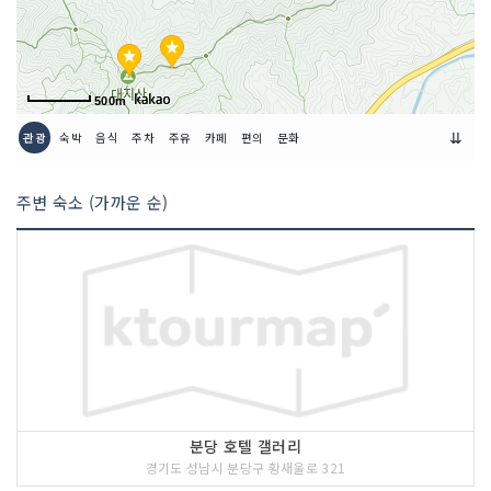
500m
⇊
관광
숙박
음식
주차
주유
카페
편의
문화
주변 숙소 (가까운 순)
분당 호텔 갤러리
경기도 성남시 분당구 황새울로 321