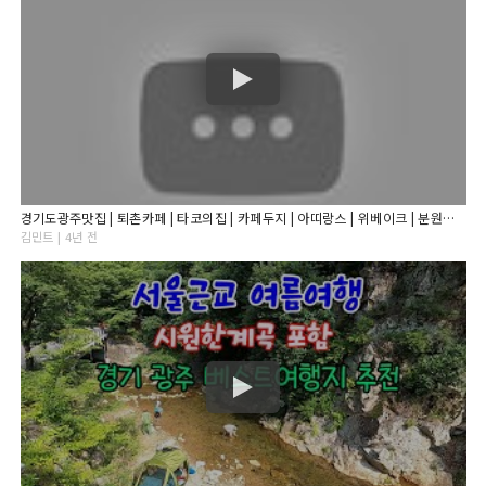
경기도광주맛집 | 퇴촌카페 | 타코의집 | 카페두지 | 아띠랑스 | 위베이크 | 분원리 | 팔당 | 걷기 | 운동 | 산책코스 | 대형카페 | 막국수맛집 | 봉진막국수| 데이트코스
김민트 | 4년 전