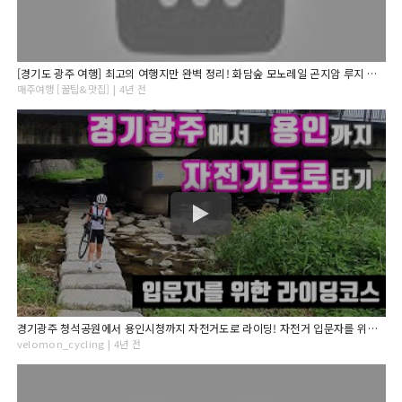
[경기도 광주 여행] 최고의 여행지만 완벽 정리! 화담숲 모노레일 곤지암 루지 지월농원 아이와 여행 서울 근교 가볼만한 곳 경기도 광주 당일치기 여행 액티비티 가을 여행 단풍 추천
매주여행 [꿀팁&맛집] | 4년 전
경기광주 청석공원에서 용인시청까지 자전거도로 라이딩! 자전거 입문자를 위한 초급코스!
velomon_cycling | 4년 전