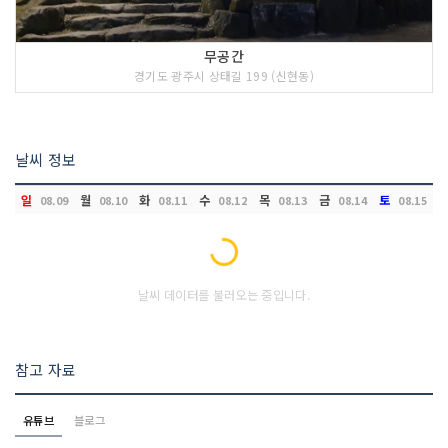
무공간
경기도 광주시 상태길 199 (신현동)
날씨 정보
일
월
화
수
목
금
토
08.09
08.10
08.11
08.12
08.13
08.14
08.15
Loading...
날씨 데이터를 불러오는 중입니다.
참고 자료
유튜브
블로그