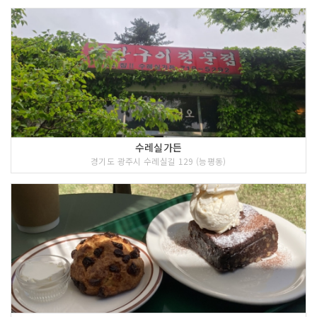
수레실가든
경기도 광주시 수레실길 129 (능평동)