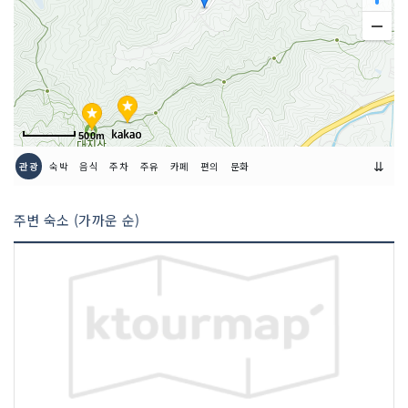
500m
⇊
관광
숙박
음식
주차
주유
카페
편의
문화
주변 숙소 (가까운 순)