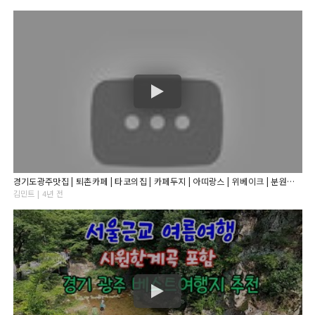
경기도광주맛집 | 퇴촌카페 | 타코의집 | 카페두지 | 아띠랑스 | 위베이크 | 분원리 | 팔당 | 걷기 | 운동 | 산책코스 | 대형카페 | 막국수맛집 | 봉진막국수| 데이트코스
김민트 | 4년 전