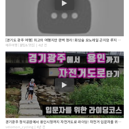
[경기도 광주 여행] 최고의 여행지만 완벽 정리! 화담숲 모노레일 곤지암 루지 지월농원 아이와 여행 서울 근교 가볼만한 곳 경기도 광주 당일치기 여행 액티비티 가을 여행 단풍 추천
매주여행 [꿀팁&맛집] | 4년 전
경기광주 청석공원에서 용인시청까지 자전거도로 라이딩! 자전거 입문자를 위한 초급코스!
velomon_cycling | 4년 전