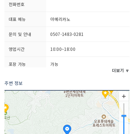
전화번호
대표 메뉴
아메리카노
문의 및 안내
0507-1483-0281
영업시간
10:00~18:00
포장 가능
가능
더보기 🔽
주차시설
가능
주변 정보
쉬는날
매주 월요일 / 화요일
취급 메뉴
에스프레소 / 카페라떼 / 카푸치노 / 바닐
라라떼 등
인허가번호
20090368474