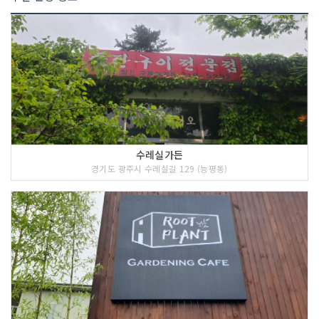
수레실가든
경기도 광주시 수레실길 129 (능평동)