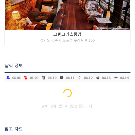
그린그라스풍경
경기도 광주시 오포읍 수레실길 155
날씨 정보
토
일
월
화
수
목
금
08.08
08.09
08.10
08.11
08.12
08.13
08.14
Loading...
날씨 데이터를 불러오는 중입니다.
참고 자료