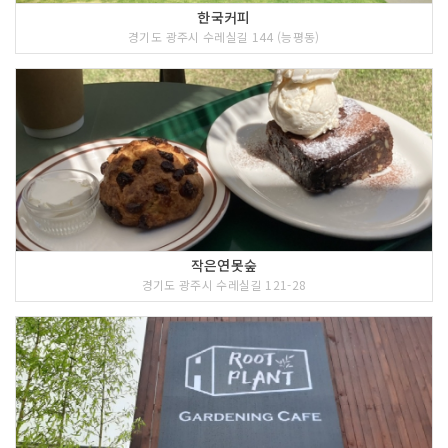
한국커피
경기도 광주시 수레실길 144 (능평동)
작은연못숲
경기도 광주시 수레실길 121-28