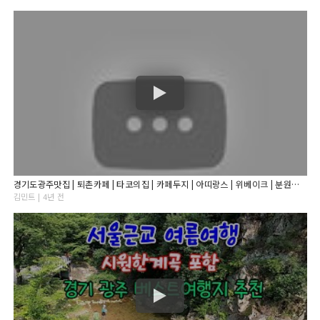
경기도광주맛집 | 퇴촌카페 | 타코의집 | 카페두지 | 아띠랑스 | 위베이크 | 분원리 | 팔당 | 걷기 | 운동 | 산책코스 | 대형카페 | 막국수맛집 | 봉진막국수| 데이트코스
김민트 | 4년 전