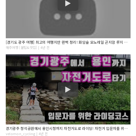
[경기도 광주 여행] 최고의 여행지만 완벽 정리! 화담숲 모노레일 곤지암 루지 지월농원 아이와 여행 서울 근교 가볼만한 곳 경기도 광주 당일치기 여행 액티비티 가을 여행 단풍 추천
매주여행 [꿀팁&맛집] | 4년 전
경기광주 청석공원에서 용인시청까지 자전거도로 라이딩! 자전거 입문자를 위한 초급코스!
velomon_cycling | 4년 전