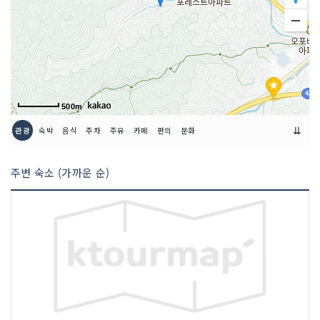
500m
⇊
관광
숙박
음식
주차
주유
카페
편의
문화
주변 숙소 (가까운 순)