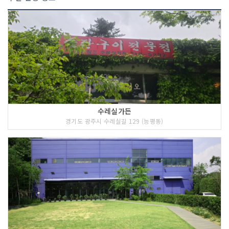
수레실가든
경기도 광주시 수레실길 129 (능평동)