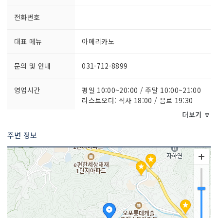
전화번호
대표 메뉴
아메리카노
문의 및 안내
031-712-8899
영업시간
평일 10:00~20:00 / 주말 10:00~21:00
라스트오더: 식사 18:00 / 음료 19:30
더보기 🔽
주차시설
있음
주변 정보
쉬는날
매주 수요일
취급 메뉴
에스프레소, 밀크쉐이크, 달고나라떼, 유
자청귤에이드, 아메리칸 브런치, 크로플
플레이트 등
인허가번호
20190388002