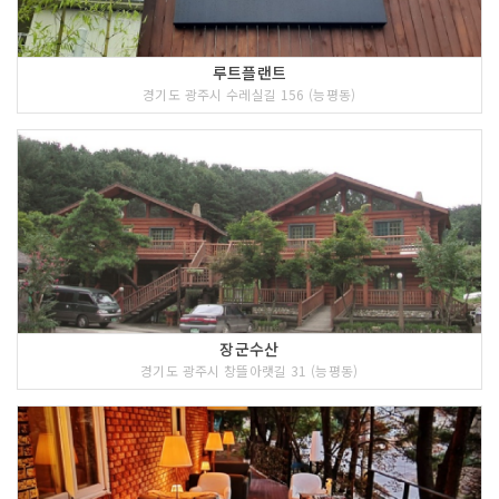
루트플랜트
경기도 광주시 수레실길 156 (능평동)
장군수산
경기도 광주시 창뜰아랫길 31 (능평동)