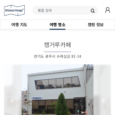
여행 지도
여행 명소
캠핑 정보
캥거루카페
경기도 광주시 수레실길 81-14