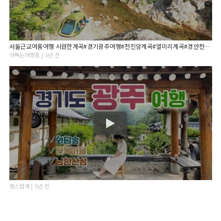
서울근교여름여행 시원한계곡#경기광주여행#천진암계곡#열미리계곡#경안천습지생태공원#팔당물안개공원#분원백자자료관#중대물빛공원
아빠는여행중 | 5년 전
맹스럽게 | 5년 전